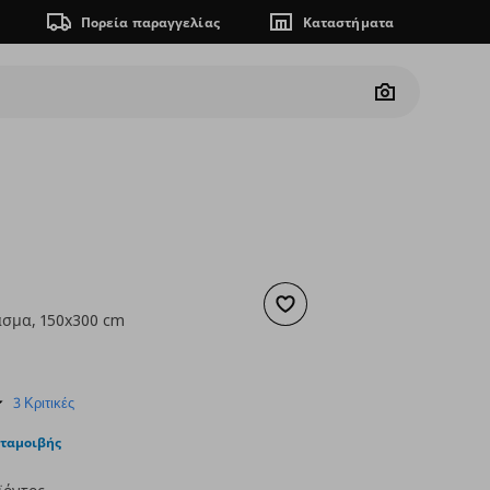
Πορεία παραγγελίας
Καταστήματα
Camera
Προσθήκη στα αγαπημένα
σμα, 150x300 cm
 17,99
ουσα τιμή
€ 9,99
5.0
3 Κριτικές
star
rating
νταμοιβής