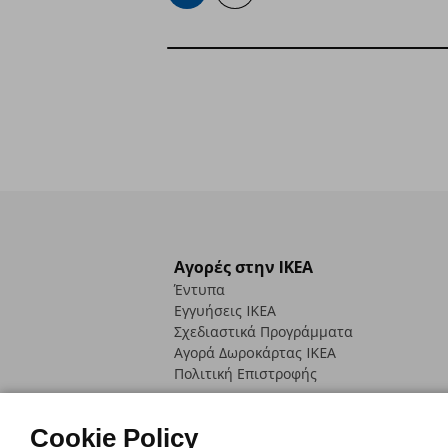
Αγορές στην IKEA
Έντυπα
Εγγυήσεις IKEA
Σχεδιαστικά Προγράμματα
Αγορά Δωρoκάρτας IKEA
Πολιτική Επιστροφής
Cookie Policy