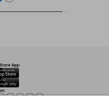
 Store App:
us:
ook
Instagram
TikTok
Youtube
Pinterest
Twitter