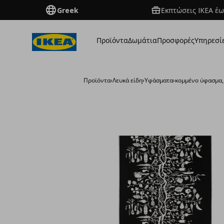
Greek
Εκπτώσεις IKEA έω
Προϊόντα
Δωμάτια
Προσφορές
Υπηρεσί
Προϊόντα
›
Λευκά είδη
›
Υφάσματα
›
κομμένο ύφασμα