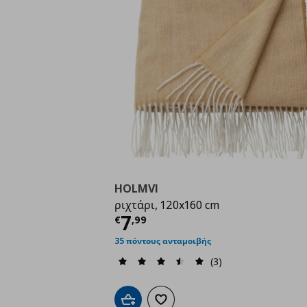
HOLMVI
ριχτάρι, 120x160 cm
Τρέχουσα τιμή
€ 7,9
7
€
,
99
35 πόντους ανταμοιβής
(3)
Προσθήκη στο καλάθι
Προσθήκη στα αγαπημένα