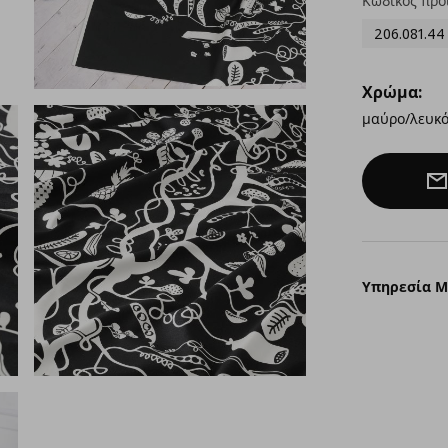
Κωδικός προ
206.081.44
Χρώμα:
μαύρο/λευκ
Υπηρεσία 