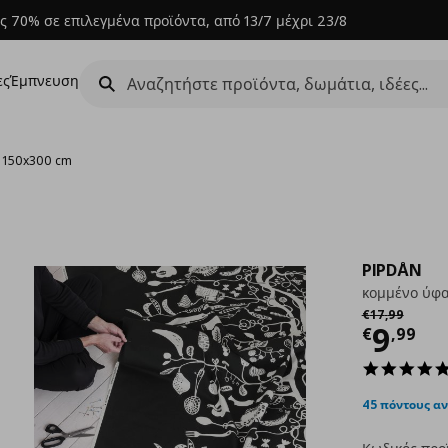
ς 70% σε επιλεγμένα προϊόντα, από 13/7 μέχρι 23/8
ες
Έμπνευση
, 150x300 cm
PIPDÅN
κομμένο ύφα
Αρχική τιμή
€
€
17
,
99
Τρέχ
9
€
,
99
45 πόντους α