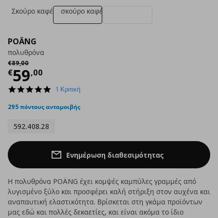
Σκούρο καφέ
σκούρο καφέ
POÄNG
πολυθρόνα
Αρχική τιμή
€ 89,00
€
89
,
00
Τρέχουσα τιμή
€ 59,00
59
€
,
00
5.0
1 Κριτική
star
rating
295 πόντους ανταμοιβής
592.408.28
Ενημέρωση διαθεσιμότητας
Η πολυθρόνα POÄNG έχει κομψές καμπύλες γραμμές από
λυγισμένο ξύλο και προσφέρει καλή στήριξη στον αυχένα και
αναπαυτική ελαστικότητα. Βρίσκεται στη γκάμα προϊόντων
μας εδώ και πολλές δεκαετίες, και είναι ακόμα το ίδιο