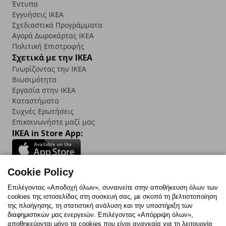
Έντυπα
Εγγυήσεις IKEA
Σχεδιαστικά Προγράμματα
Αγορά Δωρoκάρτας IKEA
Πολιτική Επιστροφής
Σχετικά με την IKEA
Γνωρίζοντας την IKEA
Βιωσιμότητα
Εργασία στην IKEA
Καταστήματα
Συχνές Ερωτήσεις
Επικοινωνήστε μαζί μας
IKEA in Store App:
Cookie Policy
Follow us:
Επιλέγοντας «Αποδοχή όλων», συναινείτε στην αποθήκευση όλων των
cookies της ιστοσελίδας στη συσκευή σας, με σκοπό τη βελτιστοποίηση
Facebook
Instagram
TikTok
Youtube
Pinterest
Twitter
της πλοήγησης, τη στατιστική ανάλυση και την υποστήριξη των
διαφημιστικών μας ενεργειών. Επιλέγοντας «Απόρριψη όλων»,
αποθηκεύονται μόνο τα cookies που είναι αναγκαία για τη λειτουργία