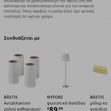
επιδιώκουμε να χρησιμοποιούμε την πρώτη ύλη όσο
καλύτερα και αποδοτικότερα γίνεται για την αποφυγή
σπατάλης. Όπως ακριβώς το μασίφ ξύλο, έχει φυσικές
εναλλαγές σε υφή και χρώμα.
Συνδυάζεται με
BÄSTIS
NYFORS
BÄSTIS
Ανταλλακτικό
φωτιστικό δαπέδου
ρόλερ καθ
Τρέχουσα τιμή
€ 8
89
€
,
99
ρολού καθαρισμού
χνουδιού