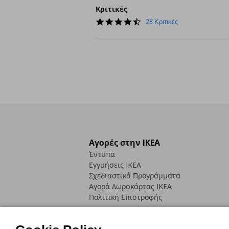
Κριτικές
4.6
28 Κριτικές
star
rating
Αγορές στην IKEA
Έντυπα
Εγγυήσεις IKEA
Σχεδιαστικά Προγράμματα
Αγορά Δωρoκάρτας IKEA
Πολιτική Επιστροφής