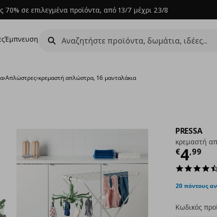
ς 70% σε επιλεγμένα προϊόντα, από 13/7 μέχρι 23/8
ες
Έμπνευση
μα
›
Απλώστρες
›
κρεμαστή απλώστρα, 16 μανταλάκια
PRESSA
κρεμαστή απ
Τρέχ
4
€
,
99
20 πόντους α
Κωδικός προ