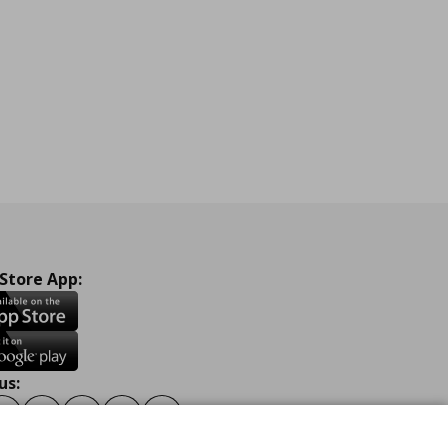
 Store App:
us:
ook
Instagram
TikTok
Youtube
Pinterest
Twitter