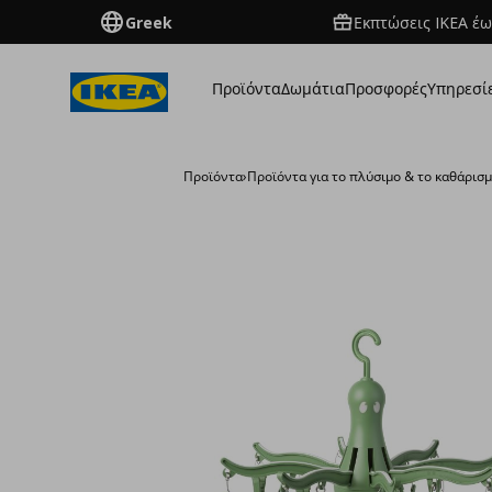
Greek
Εκπτώσεις IKEA έω
Προϊόντα
Δωμάτια
Προσφορές
Υπηρεσί
Προϊόντα
›
Προϊόντα για το πλύσιμο & το καθάρισ