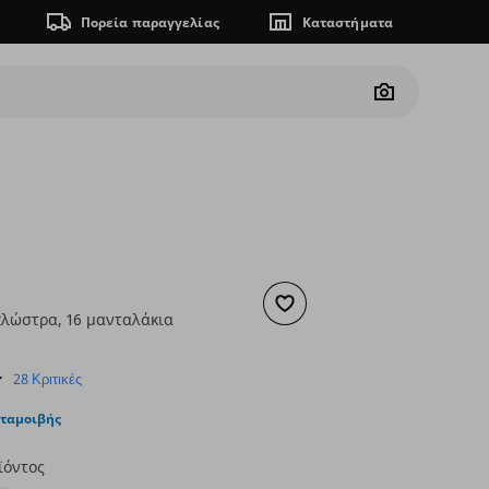
Πορεία παραγγελίας
Καταστήματα
Camera
Προσθήκη στα αγαπημένα
λώστρα, 16 μανταλάκια
ουσα τιμή
€ 4,99
4.6
28 Κριτικές
star
rating
νταμοιβής
ϊόντος