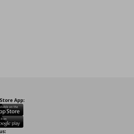
 Store App:
us: