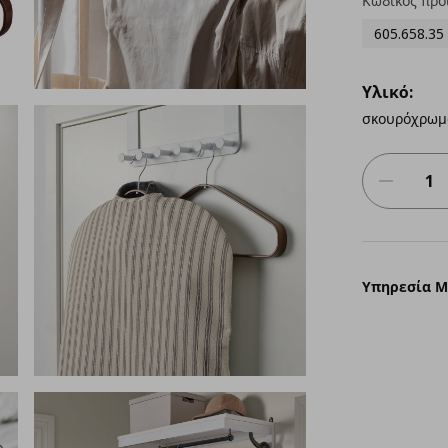
Κωδικός προ
605.658.35
Υλικό:
σκουρόχρωμ
Υπηρεσία 