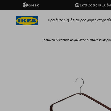
Greek
Εκπτώσεις IKEA έω
Προϊόντα
Δωμάτια
Προσφορές
Υπηρεσί
Προϊόντα
›
Aξεσουάρ οργάνωσης & αποθήκευσης
›
Ά