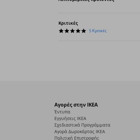
Κριτικές
4.8
5 Κριτικές
star
rating
Αγορές στην IKEA
Έντυπα
Εγγυήσεις IKEA
Σχεδιαστικά Προγράμματα
Αγορά Δωρoκάρτας IKEA
Πολιτική Επιστροφής