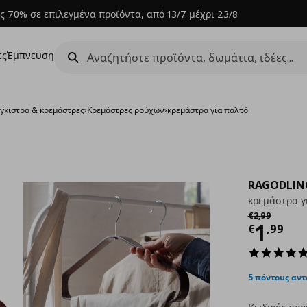
ς 70% σε επιλεγμένα προϊόντα, από 13/7 μέχρι 23/8
ες
Έμπνευση
γκιστρα & κρεμάστρες
›
Κρεμάστρες ρούχων
›
κρεμάστρα για παλτό
RAGODLIN
κρεμάστρα γ
Αρχική τιμή
€ 
€
2
,
99
Τρέχ
1
€
,
99
5 πόντους αν