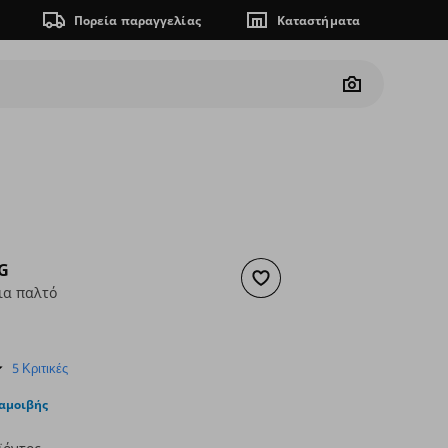
Πορεία παραγγελίας
Καταστήματα
Camera
G
Προσθήκη στα αγαπημένα
ια παλτό
2,99
ουσα τιμή
€ 1,99
4.8
5 Κριτικές
star
rating
ταμοιβής