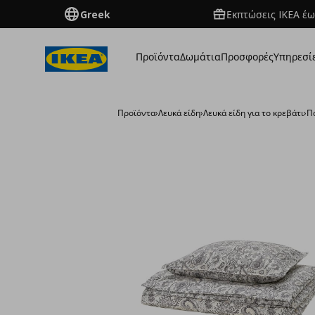
Greek
Εκπτώσεις IKEA έω
Προϊόντα
Δωμάτια
Προσφορές
Υπηρεσί
Προϊόντα
›
Λευκά είδη
›
Λευκά είδη για το κρεβάτι
›
Π