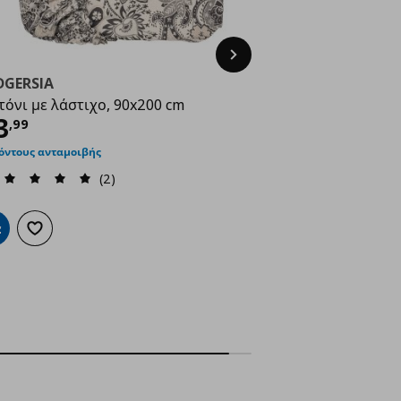
Next
DGERSIA
τόνι με λάστιχο, 90x200 cm
ρέχουσα τιμή
€ 13,99
3
,
99
όντους ανταμοιβής
(2)
ροσθήκη στο καλάθι
Προσθήκη στα αγαπημένα