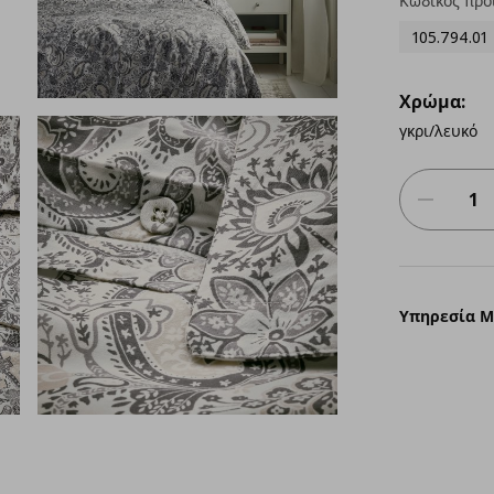
Κωδικός προ
105.794.01
Χρώμα:
γκρι/λευκό
Υπηρεσία 