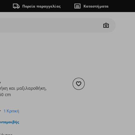
Πορεία παραγγελίας
Καταστήματα
Camera
A
Προσθήκη στα αγαπημένα
κη και μαξιλαροθήκη,
60 cm
ουσα τιμή
€ 24,99
5.0
1 Κριτική
star
rating
ανταμοιβής