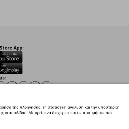
 Store App:
us:
ook
Instagram
TikTok
Youtube
Pinterest
Twitter
οίηση της πλοήγησης, τη στατιστική ανάλυση και την υποστήριξη
 ιστοσελίδας. Μπορείτε να διαχειριστείτε τις προτιμήσεις σας
ν Δεδομένων