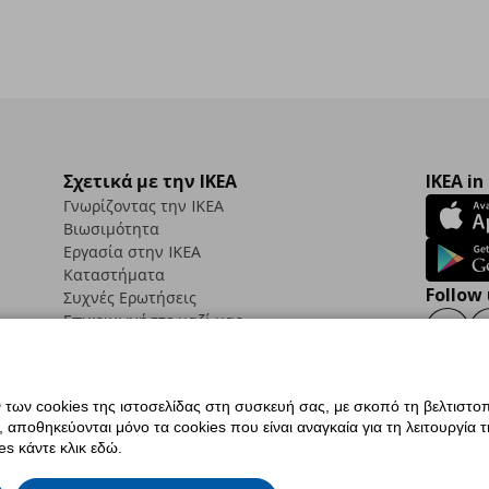
Σχετικά με την IKEA
IKEA in
Γνωρίζοντας την IKEA
Βιωσιμότητα
Εργασία στην IKEA
Καταστήματα
Follow 
Συχνές Ερωτήσεις
Επικοινωνήστε μαζί μας
Faceb
ων cookies της ιστοσελίδας στη συσκευή σας, με σκοπό τη βελτιστοπ
ποθηκεύονται μόνο τα cookies που είναι αναγκαία για τη λειτουργία της
ς προσβασιμότητας
Ρυθμίσεις cookies
Όροι Χρήσης
Γενική Πολιτική Προσωπικώ
s κάντε κλικ εδώ.
ια ΙΚΕΑ.gr
Κώδικας Καταναλωτικής Δεοντολογίας