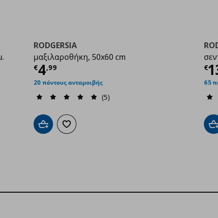
RODGERSIA
RO
μ.
μαξιλαροθήκη, 50x60 cm
σεν
Τρέχουσα τιμή
€ 4,99
Τ
4
1
€
,
99
€
20 πόντους ανταμοιβής
65 π
99
(5)
Προσθήκη στο καλάθι
Προσθήκη στα αγαπημένα
Π