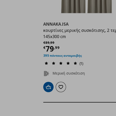
ANNAKAJSA
κουρτίνες μερικής συσκότισης, 2 τε
145x300 cm
Αρχική τιμή
€ 89,99
€
89
,
99
Τρέχουσα τιμή
€ 79,
79
€
,
99
395 πόντους ανταμοιβής
(1)
Μερική συσκότιση
Προσθήκη στο καλάθι
Προσθήκη στα αγαπημένα