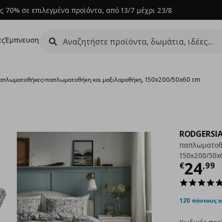
ς 70% σε επιλεγμένα προϊόντα, από 13/7 μέχρι 23/8
ες
Έμπνευση
απλωματοθήκες
›
παπλωματοθήκη και μαξιλαροθήκη, 150x200/50x60 cm
RODGERSI
παπλωματοθή
150x200/50x
Τρέχ
24
€
,
99
120 πόντους 