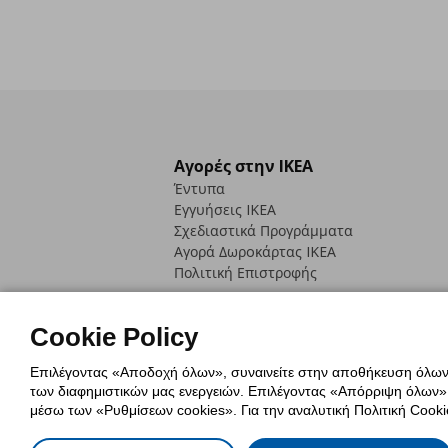
Αγορές στην IKEA
Έντυπα
Εγγυήσεις IKEA
Σχεδιαστικά Προγράμματα
Αγορά Δωρoκάρτας IKEA
Πολιτική Επιστροφής
Cookie Policy
Επιλέγοντας «Αποδοχή όλων», συναινείτε στην αποθήκευση όλων τ
των διαφημιστικών μας ενεργειών. Επιλέγοντας «Απόρριψη όλων», α
Πολιτική Cookies
Δήλωση ψηφιακή
μέσω των «Ρυθμίσεων cookies». Για την αναλυτική Πολιτική Cookie
Πολιτική Προσωπικών Δεδομένων γ