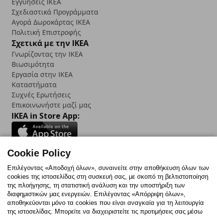
Εγγυήσεις IKEA
Σχεδιαστικά Προγράμματα
Αγορά Δωρoκάρτας IKEA
Πολιτική Επιστροφής
Σχετικά με την IKEA
Γνωρίζοντας την IKEA
Βιωσιμότητα
Εργασία στην IKEA
Καταστήματα
Συχνές Ερωτήσεις
Επικοινωνήστε μαζί μας
IKEA in Store App:
Cookie Policy
Follow us:
Επιλέγοντας «Αποδοχή όλων», συναινείτε στην αποθήκευση όλων των
cookies της ιστοσελίδας στη συσκευή σας, με σκοπό τη βελτιστοποίηση
Facebook
Instagram
TikTok
Youtube
Pinterest
Twitter
της πλοήγησης, τη στατιστική ανάλυση και την υποστήριξη των
διαφημιστικών μας ενεργειών. Επιλέγοντας «Απόρριψη όλων»,
αποθηκεύονται μόνο τα cookies που είναι αναγκαία για τη λειτουργία
της ιστοσελίδας. Μπορείτε να διαχειριστείτε τις προτιμήσεις σας μέσω