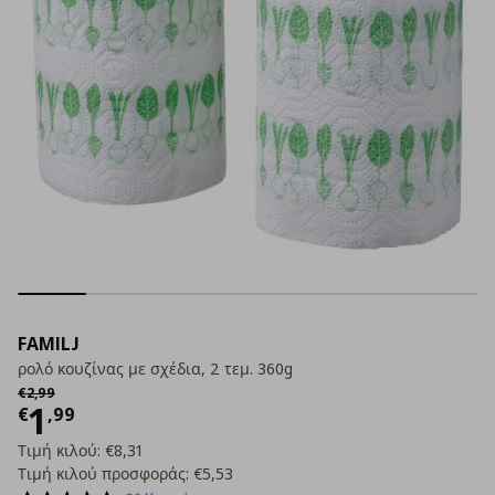
FAMILJ
ρολό κουζίνας με σχέδια, 2 τεμ. 360g
Αρχική τιμή
€ 2,99
€
2
,
99
Τρέχουσα τιμή
€ 1,99
1
€
,
99
Τιμή κιλού:
€8,31
Τιμή κιλού προσφοράς:
€5,53