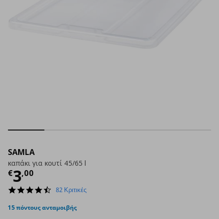
SAMLA
καπάκι για κουτί 45/65 l
Τρέχουσα τιμή
€ 3,00
3
€
,
00
4.3
82 Κριτικές
star
rating
15 πόντους ανταμοιβής