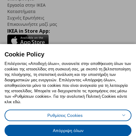
Εργασία στην IKEA
Καταστήματα
Συχνές Ερωτήσεις
Επικοινωνήστε μαζί μας
IKEA in Store App:
Cookie Policy
Follow us:
Επιλέγοντας «Αποδοχή όλων», συναινείτε στην αποθήκευση όλων των
cookies της ιστοσελίδας στη συσκευή σας, με σκοπό τη βελτιστοποίηση
Facebook
Instagram
TikTok
Youtube
Pinterest
Twitter
της πλοήγησης, τη στατιστική ανάλυση και την υποστήριξη των
διαφημιστικών μας ενεργειών. Επιλέγοντας «Απόρριψη όλων»,
αποθηκεύονται μόνο τα cookies που είναι αναγκαία για τη λειτουργία
της ιστοσελίδας. Μπορείτε να διαχειριστείτε τις προτιμήσεις σας μέσω
των «Ρυθμίσεων cookies». Για την αναλυτική Πολιτική Cookies κάντε
κλικ εδώ.
Πολιτική Cookies
Δήλωση ψηφιακής προσβασιμότητας
Ρυθμίσεις Cookies
Ρυθμίσεις cookies
Όροι Χρήσης
Γενική Πολιτική Προσωπικών Δεδομένων
Πολιτική Προσωπικών Δεδομένων για ΙΚΕΑ.gr
Απόρριψη όλων
Κώδικας Καταναλωτικής Δεοντολογίας