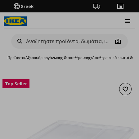
Greek
Πορεία παραγγελίας
Καταστή
Burge
Camera
Προϊόντα
›
Aξεσουάρ οργάνωσης & αποθήκευσης
›
Αποθηκευτικά κουτιά & κα
Top Seller
Προσθή