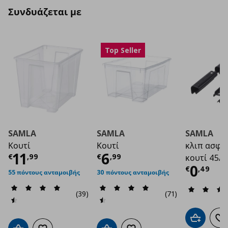
Συνδυάζεται με
Top Seller
SAMLA
SAMLA
SAMLA
Κουτί
Κουτί
κλιπ ασφαλ
Τρέχουσα τιμή
Τρέχουσα τιμή
€ 11,99
€ 6
11
6
€
,
99
€
,
99
κουτί 45/65
Τρέχο
0
€
,
49
55 πόντους ανταμοιβής
30 πόντους ανταμοιβής
(39)
(71)
Προσθήκη 
Πρ