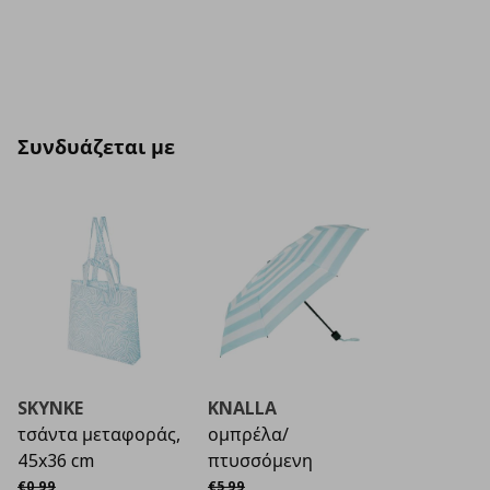
Συνδυάζεται με
SKYNKE
KNALLA
τσάντα μεταφοράς,
ομπρέλα/
45x36 cm
πτυσσόμενη
Αρχική τιμή
€ 0,99
Αρχική τιμή
€ 5,99
€
0
,
99
€
5
,
99