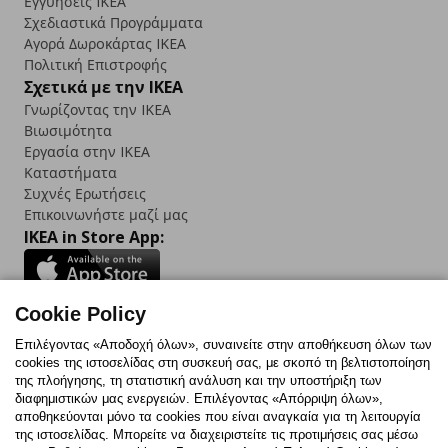
Εγγυήσεις IKEA
Σχεδιαστικά Προγράμματα
Αγορά Δωρoκάρτας IKEA
Πολιτική Επιστροφής
Σχετικά με την IKEA
Γνωρίζοντας την IKEA
Βιωσιμότητα
Εργασία στην IKEA
Καταστήματα
Συχνές Ερωτήσεις
Επικοινωνήστε μαζί μας
IKEA in Store App:
Cookie Policy
Follow us:
Επιλέγοντας «Αποδοχή όλων», συναινείτε στην αποθήκευση όλων των
cookies της ιστοσελίδας στη συσκευή σας, με σκοπό τη βελτιστοποίηση
Facebook
Instagram
TikTok
Youtube
Pinterest
Twitter
της πλοήγησης, τη στατιστική ανάλυση και την υποστήριξη των
διαφημιστικών μας ενεργειών. Επιλέγοντας «Απόρριψη όλων»,
αποθηκεύονται μόνο τα cookies που είναι αναγκαία για τη λειτουργία
της ιστοσελίδας. Μπορείτε να διαχειριστείτε τις προτιμήσεις σας μέσω