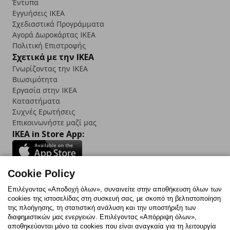
Έντυπα
Εγγυήσεις IKEA
Σχεδιαστικά Προγράμματα
Αγορά Δωρoκάρτας IKEA
Πολιτική Επιστροφής
Σχετικά με την IKEA
Γνωρίζοντας την IKEA
Βιωσιμότητα
Εργασία στην IKEA
Καταστήματα
Συχνές Ερωτήσεις
Επικοινωνήστε μαζί μας
IKEA in Store App:
Cookie Policy
Follow us:
Επιλέγοντας «Αποδοχή όλων», συναινείτε στην αποθήκευση όλων των
cookies της ιστοσελίδας στη συσκευή σας, με σκοπό τη βελτιστοποίηση
Facebook
Instagram
TikTok
Youtube
Pinterest
Twitter
της πλοήγησης, τη στατιστική ανάλυση και την υποστήριξη των
διαφημιστικών μας ενεργειών. Επιλέγοντας «Απόρριψη όλων»,
αποθηκεύονται μόνο τα cookies που είναι αναγκαία για τη λειτουργία