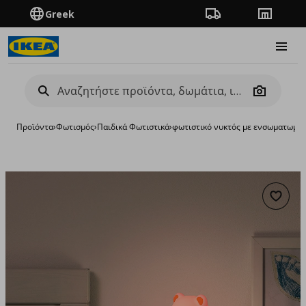
Greek
Πορεία παραγγελίας
Καταστή
Burge
Camera
Προϊόντα
›
Φωτισμός
›
Παιδικά Φωτιστικά
›
φωτιστικό νυκτός με ενσωματωμέν
Προσθή