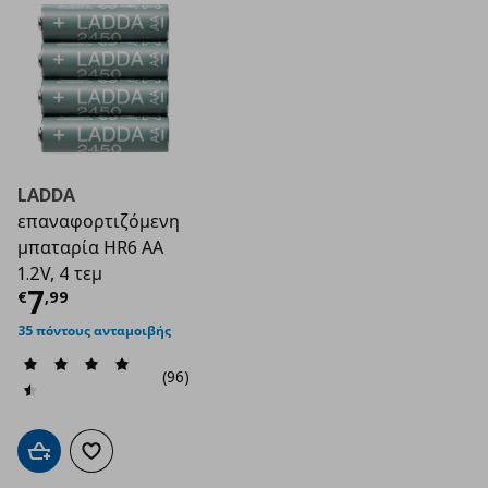
LADDA
επαναφορτιζόμενη
μπαταρία HR6 AA
1.2V, 4 τεμ
Τρέχουσα τιμή
€ 7,99
7
€
,
99
35 πόντους ανταμοιβής
(96)
Προσθήκη στο καλάθι
Προσθήκη στα αγαπημένα