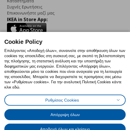
Καταστήματα
Συχνές Ερωτήσεις
Επικοινωνήστε μαζί μας
IKEA in Store App:
Cookie Policy
Follow us:
Επιλέγοντας «Αποδοχή όλων», συναινείτε στην αποθήκευση όλων των
cookies της ιστοσελίδας στη συσκευή σας, με σκοπό τη βελτιστοποίηση
Facebook
Instagram
TikTok
Youtube
Pinterest
Twitter
της πλοήγησης, τη στατιστική ανάλυση και την υποστήριξη των
διαφημιστικών μας ενεργειών. Επιλέγοντας «Απόρριψη όλων»,
αποθηκεύονται μόνο τα cookies που είναι αναγκαία για τη λειτουργία
της ιστοσελίδας. Μπορείτε να διαχειριστείτε τις προτιμήσεις σας μέσω
των «Ρυθμίσεων cookies». Για την αναλυτική Πολιτική Cookies κάντε
κλικ εδώ.
Πολιτική Cookies
Δήλωση ψηφιακής προσβασιμότητας
Ρυθμίσεις Cookies
Ρυθμίσεις cookies
Όροι Χρήσης
Γενική Πολιτική Προσωπικών Δεδομένων
Πολιτική Προσωπικών Δεδομένων για ΙΚΕΑ.gr
Απόρριψη όλων
Κώδικας Καταναλωτικής Δεοντολογίας
Αποδοχή όλων και κλείσιμο