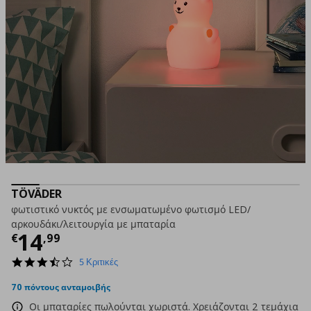
TÖVÄDER
φωτιστικό νυκτός με ενσωματωμένο φωτισμό LED/
αρκουδάκι/λειτουργία με μπαταρία
Τρέχουσα τιμή
€ 14,99
14
€
,
99
3.4
5 Κριτικές
star
rating
70 πόντους ανταμοιβής
Οι μπαταρίες πωλούνται χωριστά. Χρειάζονται 2 τεμάχια