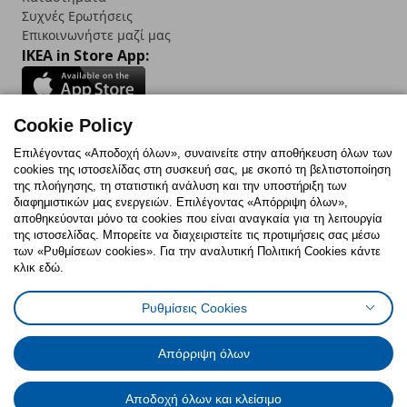
Συχνές Ερωτήσεις
Επικοινωνήστε μαζί μας
IKEA in Store App:
Cookie Policy
Follow us:
Επιλέγοντας «Αποδοχή όλων», συναινείτε στην αποθήκευση όλων των
cookies της ιστοσελίδας στη συσκευή σας, με σκοπό τη βελτιστοποίηση
Facebook
Instagram
TikTok
Youtube
Pinterest
Twitter
της πλοήγησης, τη στατιστική ανάλυση και την υποστήριξη των
διαφημιστικών μας ενεργειών. Επιλέγοντας «Απόρριψη όλων»,
αποθηκεύονται μόνο τα cookies που είναι αναγκαία για τη λειτουργία
της ιστοσελίδας. Μπορείτε να διαχειριστείτε τις προτιμήσεις σας μέσω
των «Ρυθμίσεων cookies». Για την αναλυτική Πολιτική Cookies κάντε
κλικ εδώ.
Πολιτική Cookies
Δήλωση ψηφιακής προσβασιμότητας
Ρυθμίσεις Cookies
Ρυθμίσεις cookies
Όροι Χρήσης
Γενική Πολιτική Προσωπικών Δεδομένων
Πολιτική Προσωπικών Δεδομένων για ΙΚΕΑ.gr
Απόρριψη όλων
Κώδικας Καταναλωτικής Δεοντολογίας
Αποδοχή όλων και κλείσιμο