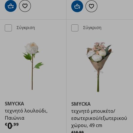
Προσθήκη στο καλάθι
Προσθήκη στα αγαπημένα
Προσθήκη στο καλάθι
Προσθήκη στα αγαπημ
Σύγκριση
Σύγκριση
SMYCKA
SMYCKA
τεχνητό λουλούδι,
τεχνητό μπουκέτο/
Παιώνια
εσωτερικού/εξωτερικού
Τρέχουσα τιμή
€ 0,99
0
€
,
99
χώρου, 49 cm
Αρχική τιμή
€ 18,99
€
18
,
99