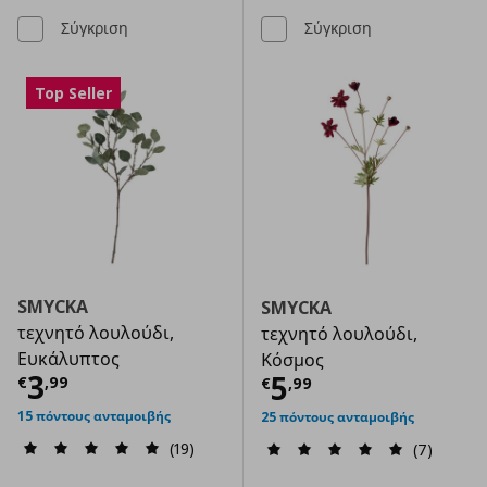
Σύγκριση
Σύγκριση
Top Seller
SMYCKA
SMYCKA
τεχνητό λουλούδι,
τεχνητό λουλούδι,
Ευκάλυπτος
Kόσμος
Τρέχουσα τιμή
€ 3,99
3
Τρέχουσα τιμ
5
€
,
99
€
,
99
15 πόντους ανταμοιβής
25 πόντους ανταμοιβής
(19)
(7)