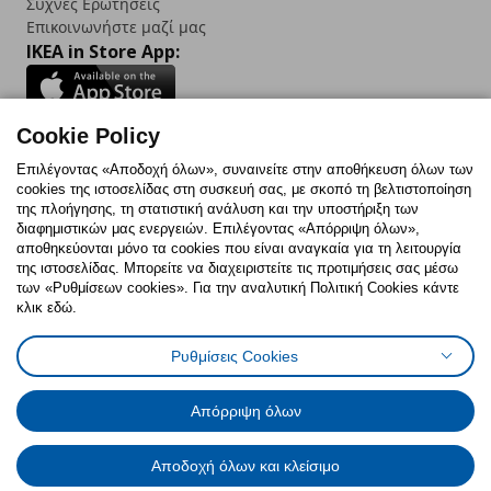
Συχνές Ερωτήσεις
Επικοινωνήστε μαζί μας
IKEA in Store App:
Cookie Policy
Follow us:
Επιλέγοντας «Αποδοχή όλων», συναινείτε στην αποθήκευση όλων των
cookies της ιστοσελίδας στη συσκευή σας, με σκοπό τη βελτιστοποίηση
Facebook
Instagram
TikTok
Youtube
Pinterest
Twitter
της πλοήγησης, τη στατιστική ανάλυση και την υποστήριξη των
διαφημιστικών μας ενεργειών. Επιλέγοντας «Απόρριψη όλων»,
αποθηκεύονται μόνο τα cookies που είναι αναγκαία για τη λειτουργία
της ιστοσελίδας. Μπορείτε να διαχειριστείτε τις προτιμήσεις σας μέσω
των «Ρυθμίσεων cookies». Για την αναλυτική Πολιτική Cookies κάντε
κλικ εδώ.
Πολιτική Cookies
Δήλωση ψηφιακής προσβασιμότητας
Ρυθμίσεις Cookies
Ρυθμίσεις cookies
Όροι Χρήσης
Γενική Πολιτική Προσωπικών Δεδομένων
Πολιτική Προσωπικών Δεδομένων για ΙΚΕΑ.gr
Απόρριψη όλων
Κώδικας Καταναλωτικής Δεοντολογίας
Αποδοχή όλων και κλείσιμο