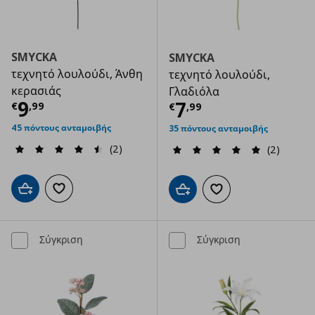
SMYCKA
SMYCKA
τεχνητό λουλούδι, Άνθη
τεχνητό λουλούδι,
κερασιάς
Γλαδιόλα
Τρέχουσα τιμή
€ 9,99
9
Τρέχουσα τιμ
7
€
,
99
€
,
99
45 πόντους ανταμοιβής
35 πόντους ανταμοιβής
(2)
(2)
Προσθήκη στο καλάθι
Προσθήκη στα αγαπημένα
Προσθήκη στο καλάθι
Προσθήκη στα αγαπημ
Σύγκριση
Σύγκριση