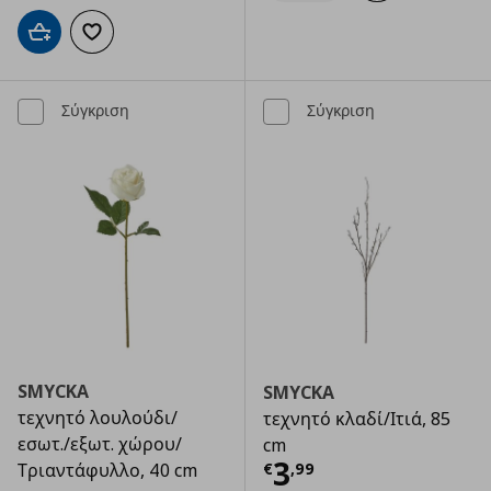
Προσθήκη στο καλάθι
Προσθήκη στα αγαπημένα
Σύγκριση
Σύγκριση
SMYCKA
SMYCKA
τεχνητό λουλούδι/
τεχνητό κλαδί/Ιτιά, 85
εσωτ./εξωτ. χώρου/
cm
Τρέχουσα τιμ
3
€
,
99
Τριαντάφυλλο, 40 cm
Αρχική τιμή
€ 1,19