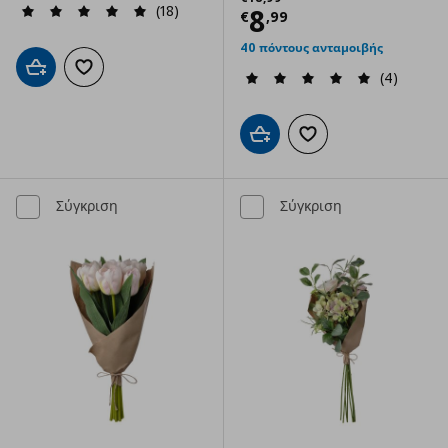
(18)
Τρέχουσα τιμ
8
€
,
99
40 πόντους ανταμοιβής
Προσθήκη στο καλάθι
Προσθήκη στα αγαπημένα
(4)
Προσθήκη στο καλάθι
Προσθήκη στα αγαπημ
Σύγκριση
Σύγκριση