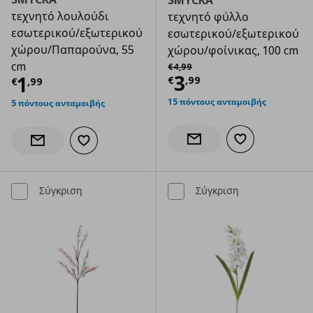
SMYCKA
τεχνητό λουλούδι
τεχνητό φύλλο
εσωτερικού/εξωτερικού
εσωτερικού/εξωτερικού
χώρου/Παπαρούνα, 55
χώρου/φοίνικας, 100 cm
Αρχική τιμή
€ 4,99
cm
€
4
,
99
Τρέχουσα τιμ
3
Τρέχουσα τιμή
€ 1,99
1
€
,
99
€
,
99
15 πόντους ανταμοιβής
5 πόντους ανταμοιβής
Προσθήκη στα α
Ενημέρωση διαθεσιμότητας
Προσθήκη στα αγαπημένα
Ενημέρωση διαθεσιμότητας
Σύγκριση
Σύγκριση