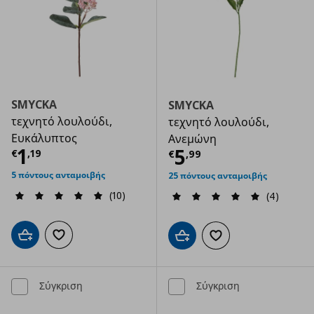
SMYCKA
SMYCKA
τεχνητό λουλούδι,
τεχνητό λουλούδι,
Ευκάλυπτος
Ανεμώνη
Τρέχουσα τιμή
€ 1,19
1
Τρέχουσα τιμ
5
€
,
19
€
,
99
5 πόντους ανταμοιβής
25 πόντους ανταμοιβής
(10)
(4)
Προσθήκη στο καλάθι
Προσθήκη στα αγαπημένα
Προσθήκη στο καλάθι
Προσθήκη στα αγαπημ
Σύγκριση
Σύγκριση