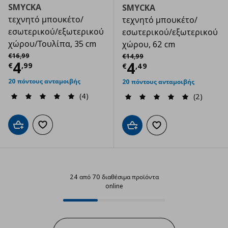
SMYCKA
SMYCKA
τεχνητό μπουκέτο/
τεχνητό μπουκέτο/
εσωτερικού/εξωτερικού
εσωτερικού/εξωτερικού
χώρου/Τουλίπα, 35 cm
χώρου, 62 cm
Αρχική τιμή
€ 16,99
Αρχική τιμή
€ 14,99
€
16
,
99
€
14
,
99
Τρέχουσα τιμή
€ 4,99
4
Τρέχουσα τιμ
4
€
,
99
€
,
49
20 πόντους ανταμοιβής
20 πόντους ανταμοιβής
(4)
(2)
Προσθήκη στο καλάθι
Προσθήκη στα αγαπημένα
Προσθήκη στο καλάθι
Προσθήκη στα αγαπημ
24 από 70 διαθέσιμα προϊόντα
online
24 από 70 διαθέσιμα προϊόντα on
Progress: