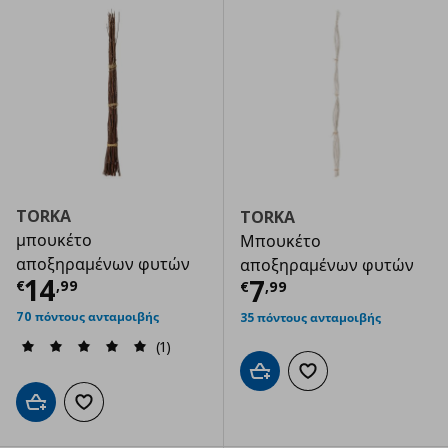
TORKA
TORKA
μπουκέτο
Μπουκέτο
αποξηραμένων φυτών
αποξηραμένων φυτών
Τρέχουσα τιμή
€ 14,99
14
Τρέχουσα τιμ
7
€
,
99
€
,
99
70 πόντους ανταμοιβής
35 πόντους ανταμοιβής
(1)
Προσθήκη στο καλάθι
Προσθήκη στα αγαπημ
Προσθήκη στο καλάθι
Προσθήκη στα αγαπημένα