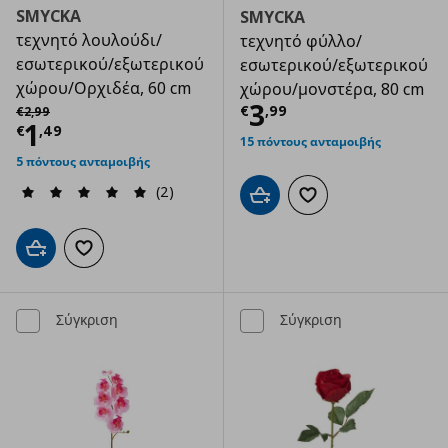
SMYCKA
SMYCKA
τεχνητό λουλούδι/
τεχνητό φύλλο/
εσωτερικού/εξωτερικού
εσωτερικού/εξωτερικού
χώρου/Ορχιδέα, 60 cm
χώρου/μονστέρα, 80 cm
Τρέχουσα τιμ
Αρχική τιμή
€ 2,99
3
€
,
99
€
2
,
99
Τρέχουσα τιμή
€ 1,49
1
€
,
49
15 πόντους ανταμοιβής
5 πόντους ανταμοιβής
(2)
Προσθήκη στο καλάθι
Προσθήκη στα αγαπημ
Προσθήκη στο καλάθι
Προσθήκη στα αγαπημένα
Σύγκριση
Σύγκριση