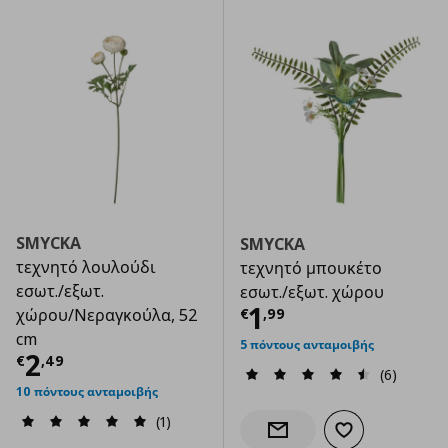
SMYCKA
SMYCKA
τεχνητό λουλούδι
τεχνητό μπουκέτο
εσωτ./εξωτ.
εσωτ./εξωτ. χώρου
Τρέχουσα τιμ
1
€
,
99
χώρου/Nεραγκούλα, 52
cm
5 πόντους ανταμοιβής
Τρέχουσα τιμή
€ 2,49
2
€
,
49
(6)
10 πόντους ανταμοιβής
(1)
Προσθήκη στα α
Ενημέρωση διαθεσιμότητας