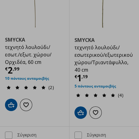
SMYCKA
SMYCKA
τεχνητό λουλούδι/
τεχνητό λουλούδι/
εσωτ./εξωτ. χώρου/
εσωτερικού/εξωτερικού
Ορχιδέα, 60 cm
χώρου/Τριαντάφυλλο,
Τρέχουσα τιμή
€ 2,99
2
€
,
99
40 cm
Τρέχουσα τιμ
1
€
,
19
10 πόντους ανταμοιβής
5 πόντους ανταμοιβής
(2)
(4)
Προσθήκη στο καλάθι
Προσθήκη στα αγαπημένα
Προσθήκη στο καλάθι
Προσθήκη στα αγαπημ
Σύγκριση
Σύγκριση