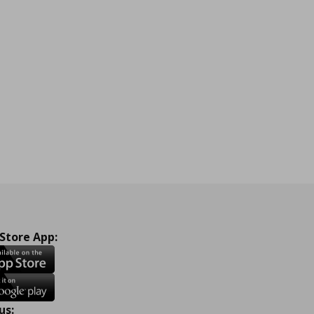
 Store App:
us: