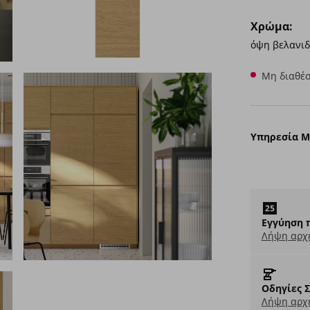
Χρώμα:
όψη βελανιδ
Μη διαθέσ
Υπηρεσία 
Εγγύηση 
Λήψη αρχ
Οδηγίες 
Λήψη αρχε