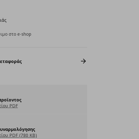
ιάς
ιμο στο e-shop
Μεταφοράς
προϊοντος
είου PDF
Συναρμολόγησης
ίου PDF (780 KB)