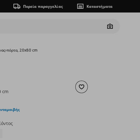
Πορεία παραγγελίας
Καταστήματα
Camera
νας
›
πόρτα, 20x80 cm
Προσθήκη στα αγαπημένα
0 cm
ουσα τιμή
€ 33,00
ανταμοιβής
ϊόντος