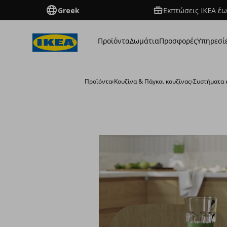
Greek
Εκπτώσεις IKEA έω
Προϊόντα
Δωμάτια
Προσφορές
Υπηρεσί
Προϊόντα
›
Κουζίνα & Πάγκοι κουζίνας
›
Συστήματα 