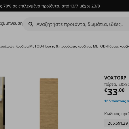
ς 70% σε επιλεγμένα προϊόντα, από 13/7 μέχρι 23/8
ες
Έμπνευση
κουζινών
›
Κουζίνα METOD
›
Πόρτες & προσόψεις κουζίνας METOD
›
Πόρτες κουζί
VOXTORP
πόρτα, 20x8
Τρέχ
33
€
,
00
165 πόντους 
Κωδικός προ
205.591.29