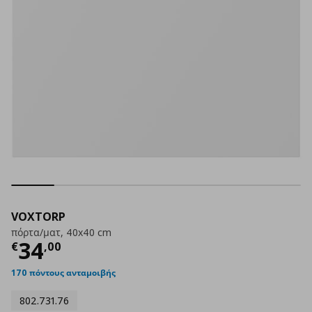
VOXTORP
πόρτα/ματ, 40x40 cm
Τρέχουσα τιμή
€ 34,00
34
€
,
00
170 πόντους ανταμοιβής
802.731.76