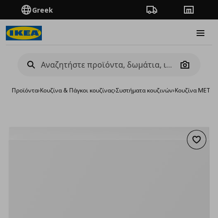
Greek
Πορεία παραγγελίας
Καταστή
Burge
Camera
Προϊόντα
›
Κουζίνα & Πάγκοι κουζίνας
›
Συστήματα κουζινών
›
Κουζίνα METO
Προσθή