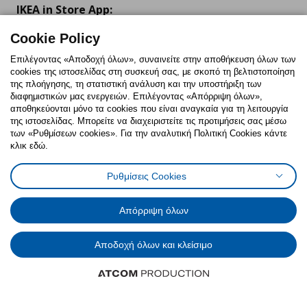
IKEA in Store App:
Cookie Policy
Επιλέγοντας «Αποδοχή όλων», συναινείτε στην αποθήκευση όλων των
cookies της ιστοσελίδας στη συσκευή σας, με σκοπό τη βελτιστοποίηση
Follow us:
της πλοήγησης, τη στατιστική ανάλυση και την υποστήριξη των
διαφημιστικών μας ενεργειών. Επιλέγοντας «Απόρριψη όλων»,
Facebook
Instagram
TikTok
Youtube
Pinterest
Twitter
αποθηκεύονται μόνο τα cookies που είναι αναγκαία για τη λειτουργία
της ιστοσελίδας. Μπορείτε να διαχειριστείτε τις προτιμήσεις σας μέσω
των «Ρυθμίσεων cookies». Για την αναλυτική Πολιτική Cookies κάντε
κλικ εδώ.
Ρυθμίσεις Cookies
Πολιτική Cookies
Δήλωση ψηφιακής προσβασιμότητας
Ρυθμίσεις cookies
Όροι Χρήσης
Απόρριψη όλων
Γενική Πολιτική Προσωπικών Δεδομένων
Πολιτική Προσωπικών Δεδομένων για ΙΚΕΑ.gr
Κώδικας Καταναλωτικής Δεοντολογίας
Αποδοχή όλων και κλείσιμο
© Inter-IKEA Systems B.V. 1999 - 2025