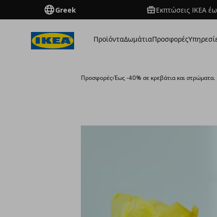
Greek
Εκπτώσεις IKEA έω
Προϊόντα
Δωμάτια
Προσφορές
Υπηρεσί
Προσφορές
›
Έως -40% σε κρεβάτια και στρώματα.