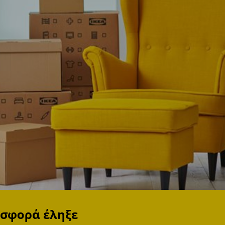
οσφορά έληξε