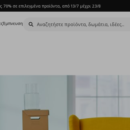
ς 70% σε επιλεγμένα προϊόντα, από 13/7 μέχρι 23/8
ες
Έμπνευση