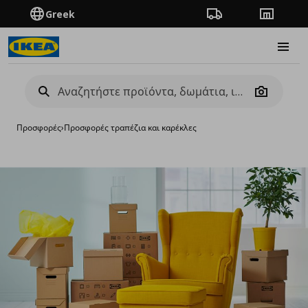
Greek
Πορεία παραγγελίας
Καταστή
Burge
Camera
Προσφορές
›
Προσφορές τραπέζια και καρέκλες