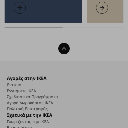
Όλα σε έναν χώρο
Μάθετε περισσότερα
Τίποτα περισσό
Μάθετε περισσ
Back To Top
Αγορές στην IKEA
Έντυπα
Εγγυήσεις IKEA
Σχεδιαστικά Προγράμματα
Αγορά Δωρoκάρτας IKEA
Πολιτική Επιστροφής
Σχετικά με την IKEA
Γνωρίζοντας την IKEA
Βιωσιμότητα