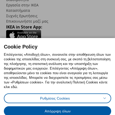
Εργασία στην IKEA
Καταστήματα
Συχνές Ερωτήσεις
Επικοινωνήστε μαζί μας
IKEA in Store App:
Cookie Policy
Follow us:
Επιλέγοντας «Αποδοχή όλων», συναινείτε στην αποθήκευση όλων των
cookies της ιστοσελίδας στη συσκευή σας, με σκοπό τη βελτιστοποίηση
Facebook
Instagram
TikTok
Youtube
Pinterest
Twitter
της πλοήγησης, τη στατιστική ανάλυση και την υποστήριξη των
διαφημιστικών μας ενεργειών. Επιλέγοντας «Απόρριψη όλων»,
αποθηκεύονται μόνο τα cookies που είναι αναγκαία για τη λειτουργία
της ιστοσελίδας. Μπορείτε να διαχειριστείτε τις προτιμήσεις σας μέσω
των «Ρυθμίσεων cookies». Για την αναλυτική Πολιτική Cookies κάντε
κλικ εδώ.
Πολιτική Cookies
Δήλωση ψηφιακής προσβασιμότητας
Ρυθμίσεις Cookies
Ρυθμίσεις cookies
Όροι Χρήσης
Γενική Πολιτική Προσωπικών Δεδομένων
Πολιτική Προσωπικών Δεδομένων για ΙΚΕΑ.gr
Απόρριψη όλων