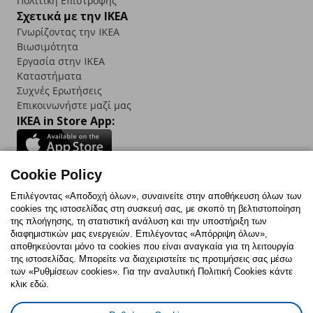
Πολιτική Επιστροφής
Σχετικά με την IKEA
Γνωρίζοντας την IKEA
Βιωσιμότητα
Εργασία στην IKEA
Καταστήματα
Συχνές Ερωτήσεις
Επικοινωνήστε μαζί μας
IKEA in Store App:
Cookie Policy
Follow us:
Επιλέγοντας «Αποδοχή όλων», συναινείτε στην αποθήκευση όλων των
cookies της ιστοσελίδας στη συσκευή σας, με σκοπό τη βελτιστοποίηση
Facebook
Instagram
TikTok
Youtube
Pinterest
Twitter
της πλοήγησης, τη στατιστική ανάλυση και την υποστήριξη των
διαφημιστικών μας ενεργειών. Επιλέγοντας «Απόρριψη όλων»,
αποθηκεύονται μόνο τα cookies που είναι αναγκαία για τη λειτουργία
της ιστοσελίδας. Μπορείτε να διαχειριστείτε τις προτιμήσεις σας μέσω
των «Ρυθμίσεων cookies». Για την αναλυτική Πολιτική Cookies κάντε
κλικ εδώ.
Πολιτική Cookies
Δήλωση ψηφιακής προσβασιμότητας