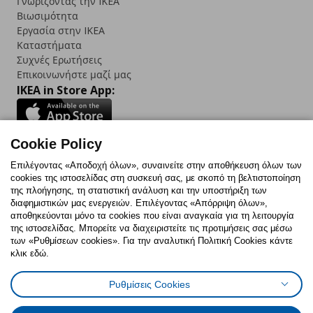
Γνωρίζοντας την IKEA
Βιωσιμότητα
Εργασία στην IKEA
Καταστήματα
Συχνές Ερωτήσεις
Επικοινωνήστε μαζί μας
IKEA in Store App:
Cookie Policy
Follow us:
Επιλέγοντας «Αποδοχή όλων», συναινείτε στην αποθήκευση όλων των
cookies της ιστοσελίδας στη συσκευή σας, με σκοπό τη βελτιστοποίηση
Facebook
Instagram
TikTok
Youtube
Pinterest
Twitter
της πλοήγησης, τη στατιστική ανάλυση και την υποστήριξη των
διαφημιστικών μας ενεργειών. Επιλέγοντας «Απόρριψη όλων»,
αποθηκεύονται μόνο τα cookies που είναι αναγκαία για τη λειτουργία
της ιστοσελίδας. Μπορείτε να διαχειριστείτε τις προτιμήσεις σας μέσω
των «Ρυθμίσεων cookies». Για την αναλυτική Πολιτική Cookies κάντε
κλικ εδώ.
Πολιτική Cookies
Δήλωση ψηφιακής προσβασιμότητας
Ρυθμίσεις Cookies
Ρυθμίσεις cookies
Όροι Χρήσης
Γενική Πολιτική Προσωπικών Δεδομένων