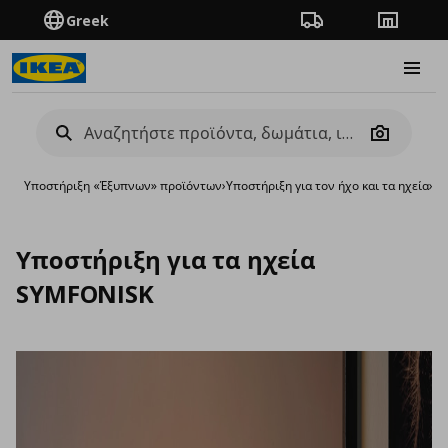
Greek
Πορεία παραγγελίας
Καταστή
Burge
Camera
Υποστήριξη «Έξυπνων» προϊόντων
›
Υποστήριξη για τον ήχο και τα ηχεία
›
Υπ
Υποστήριξη για τα ηχεία
SYMFONISK