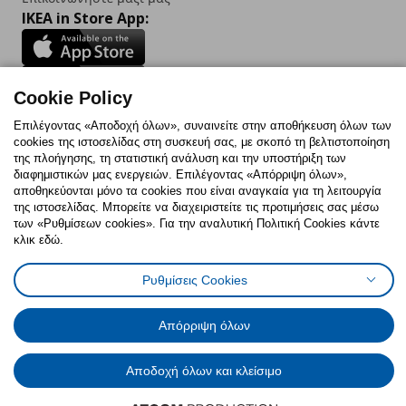
IKEA in Store App:
Cookie Policy
Follow us:
Επιλέγοντας «Αποδοχή όλων», συναινείτε στην αποθήκευση όλων των
cookies της ιστοσελίδας στη συσκευή σας, με σκοπό τη βελτιστοποίηση
Facebook
Instagram
TikTok
Youtube
Pinterest
Twitter
της πλοήγησης, τη στατιστική ανάλυση και την υποστήριξη των
διαφημιστικών μας ενεργειών. Επιλέγοντας «Απόρριψη όλων»,
αποθηκεύονται μόνο τα cookies που είναι αναγκαία για τη λειτουργία
της ιστοσελίδας. Μπορείτε να διαχειριστείτε τις προτιμήσεις σας μέσω
των «Ρυθμίσεων cookies». Για την αναλυτική Πολιτική Cookies κάντε
κλικ εδώ.
Πολιτική Cookies
Δήλωση ψηφιακής προσβασιμότητας
Ρυθμίσεις cookies
Όροι Χρήσης
Ρυθμίσεις Cookies
Γενική Πολιτική Προσωπικών Δεδομένων
Πολιτική Προσωπικών Δεδομένων για ΙΚΕΑ.gr
Απόρριψη όλων
Κώδικας Καταναλωτικής Δεοντολογίας
Αποδοχή όλων και κλείσιμο
© Inter-IKEA Systems B.V. 1999 - 2025