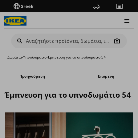
Greek
Πορεία παραγγελίας
Καταστή
Burge
Camera
Δωμάτια
›
Υπνοδωμάτιο
›
Έμπνευση για το υπνοδωμάτιο 54
Προηγούμενη
Επόμενη
Έμπνευση για το υπνοδωμάτιο 54