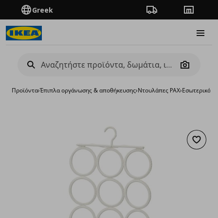
Greek
Πορεία παραγγελίας
Καταστή
Burge
Camera
Προϊόντα
›
Έπιπλα οργάνωσης & αποθήκευσης
›
Ντουλάπες PAX
›
Εσωτερικά ε
Προσθή