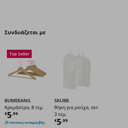
Συνδυάζεται με
Top Seller
BUMERANG
SKUBB
Κρεμάστρα, 8 τεμ.
θήκη για ρούχα, σετ
Τρέχουσα τιμή
€ 5,99
5
€
,
99
3 τεμ.
Τρέχουσα τιμή
€ 5
5
€
,
99
25 πόντους ανταμοιβής