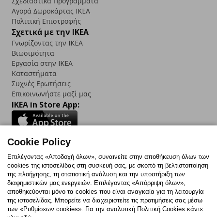
Σχεδιαστικά Προγράμματα
Αγορά Δωρoκάρτας IKEA
Πολιτική Επιστροφής
Σχετικά με την IKEA
Γνωρίζοντας την IKEA
Βιωσιμότητα
Εργασία στην IKEA
Καταστήματα
Συχνές Ερωτήσεις
Επικοινωνήστε μαζί μας
IKEA in Store App:
Cookie Policy
Follow us:
Επιλέγοντας «Αποδοχή όλων», συναινείτε στην αποθήκευση όλων των
cookies της ιστοσελίδας στη συσκευή σας, με σκοπό τη βελτιστοποίηση
Facebook
Instagram
TikTok
Youtube
Pinterest
Twitter
της πλοήγησης, τη στατιστική ανάλυση και την υποστήριξη των
διαφημιστικών μας ενεργειών. Επιλέγοντας «Απόρριψη όλων»,
αποθηκεύονται μόνο τα cookies που είναι αναγκαία για τη λειτουργία
της ιστοσελίδας. Μπορείτε να διαχειριστείτε τις προτιμήσεις σας μέσω
των «Ρυθμίσεων cookies». Για την αναλυτική Πολιτική Cookies κάντε