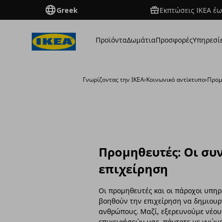
Greek
Εκπτώσεις IKEA έω
Προϊόντα
Δωμάτια
Προσφορές
Υπηρεσί
Γνωρίζοντας την ΙΚΕΑ
›
Κοινωνικό αντίκτυπο
›
Προμ
Προμηθευτές: Οι συν
επιχείρηση
Οι προμηθευτές και οι πάροχοι υπηρ
βοηθούν την επιχείρηση να δημιουρ
ανθρώπους. Μαζί, εξερευνούμε νέους
επιχειρήσεών μας, πάντοτε με γνώμο