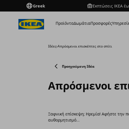
Greek
Εκπτώσεις IKEA έω
Προϊόντα
Δωμάτια
Προσφορές
Υπηρεσί
Ιδέες
›
Απρόσμενοι επισκέπτες στο σπίτι
Προηγούμενη Ιδέα
Απρόσμενοι επι
Ξαφνική επίσκεψη; Ηρεμία! Αφήστε την π
αυθορμητισμό…