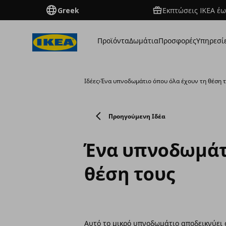
Greek
Εκπτώσεις IKEA έω
Προϊόντα
Δωμάτια
Προσφορές
Υπηρεσί
Ιδέες
›
Ένα υπνοδωμάτιο όπου όλα έχουν τη θέση 
Προηγούμενη Ιδέα
Ένα υπνοδωμάτ
θέση τους
Αυτό το μικρό υπνοδωμάτιο αποδεικνύει 