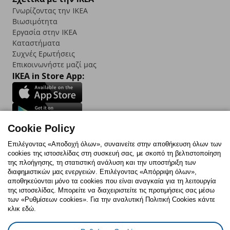
Γνωρίζοντας την IKEA
Βιωσιμότητα
Εργασία στην IKEA
Καταστήματα
Συχνές Ερωτήσεις
Επικοινωνήστε μαζί μας
IKEA in Store App:
Cookie Policy
Follow us:
Επιλέγοντας «Αποδοχή όλων», συναινείτε στην αποθήκευση όλων των
Facebook
Instagram
TikTok
Youtube
Pinterest
Twitter
cookies της ιστοσελίδας στη συσκευή σας, με σκοπό τη βελτιστοποίηση
της πλοήγησης, τη στατιστική ανάλυση και την υποστήριξη των
διαφημιστικών μας ενεργειών. Επιλέγοντας «Απόρριψη όλων»,
αποθηκεύονται μόνο τα cookies που είναι αναγκαία για τη λειτουργία
της ιστοσελίδας. Μπορείτε να διαχειριστείτε τις προτιμήσεις σας μέσω
των «Ρυθμίσεων cookies». Για την αναλυτική Πολιτική Cookies κάντε
Πολιτική Cookies
Δήλωση ψηφιακής προσβασιμότητας
κλικ εδώ.
Ρυθμίσεις cookies
Όροι Χρήσης