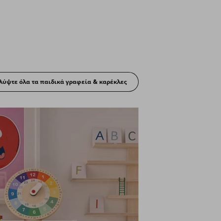
λύψτε όλα τα παιδικά γραφεία & καρέκλες