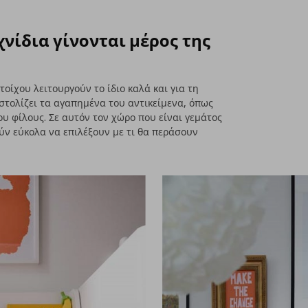
ιχνίδια γίνονται μέρος της
οίχου λειτουργούν το ίδιο καλά και για τη
 στολίζει τα αγαπημένα του αντικείμενα, όπως
ου φίλους. Σε αυτόν τον χώρο που είναι γεμάτος
ύν εύκολα να επιλέξουν με τι θα περάσουν