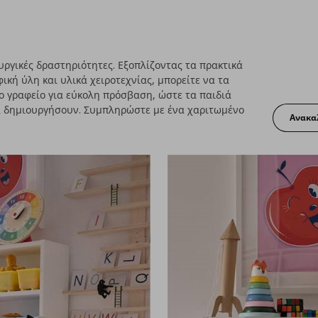
υργικές δραστηριότητες. Εξοπλίζοντας τα πρακτικά
ική ύλη και υλικά χειροτεχνίας, μπορείτε να τα
ο γραφείο για εύκολη πρόσβαση, ώστε τα παιδιά
α δημιουργήσουν. Συμπληρώστε με ένα χαριτωμένο
Ανακα