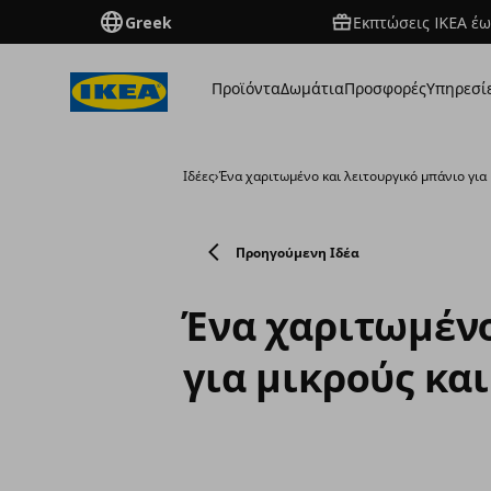
Greek
Εκπτώσεις IKEA έω
Προϊόντα
Δωμάτια
Προσφορές
Υπηρεσί
Ιδέες
›
Ένα χαριτωμένο και λειτουργικό μπάνιο για
Προηγούμενη Ιδέα
Ένα χαριτωμένο
για μικρούς κα