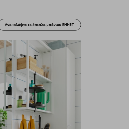
Ανακαλύψτε τα έπιπλα μπάνιου ENHET