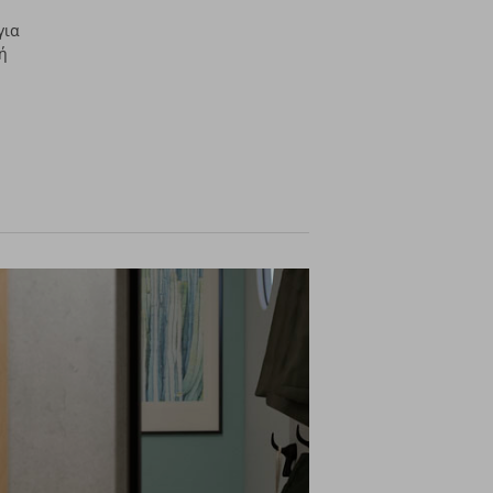
για
κή