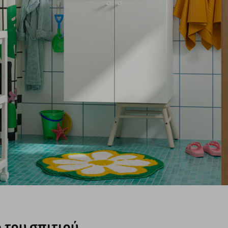
 του σπιτιού