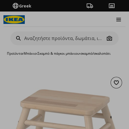
Greek
Πορεία παραγγελίας
Καταστή
Burge
Camera
Προϊόντα
›
Μπάνιο
›
Σκαμπό & πάγκοι μπάνιου
›
σκαμπό/σκαλοπάτι
Προσθή