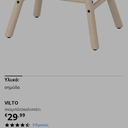
Υλικό:
σημύδα
VILTO
σκαμπό/σκαλοπάτι
Τρέχουσα τιμή
€ 29,99
29
€
,
99
4.4
9 Κριτικές