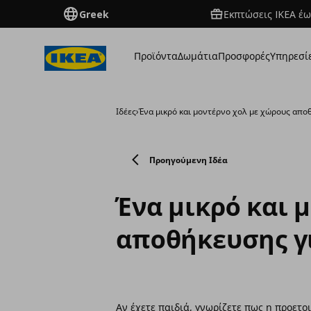
Greek
Εκπτώσεις IKEA έω
Προϊόντα
Δωμάτια
Προσφορές
Υπηρεσί
Ιδέες
›
Ένα μικρό και μοντέρνο χολ με χώρους αποθ
Προηγούμενη Ιδέα
Ένα μικρό και 
αποθήκευσης γι
Αν έχετε παιδιά, γνωρίζετε πως η προετο