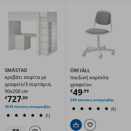
SMÅSTAD
ÖRFJÄLL
κρεβάτι σοφίτα με
παιδική καρέκλα
γραφείο/3 συρτάρια,
γραφείου
Τρέχουσα τιμ
49
€
,
99
90x200 cm
Τρέχουσα τιμή
€ 727,00
727
€
,
00
245 πόντους ανταμοιβής
3635 πόντους ανταμοιβής
(6)
(1)
Προσθήκη στο καλάθι
Προσθήκη στα αγαπημ