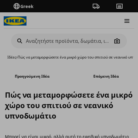
Greek
Πορεία παραγγελίας
Καταστή
Burge
Camera
Ιδέες
›
Πώς να μεταμορφώσετε ένα μικρό χώρο του σπιτιού σε νεανικό υπν
Προηγούμενη Ιδέα
Επόμενη Ιδέα
Πώς να μεταμορφώσετε ένα μικρό
χώρο του σπιτιού σε νεανικό
υπνοδωμάτιο
Μπορεί να είναι μικρό, αλλά αυτό το εφηβικό υπνοδωμάτιο