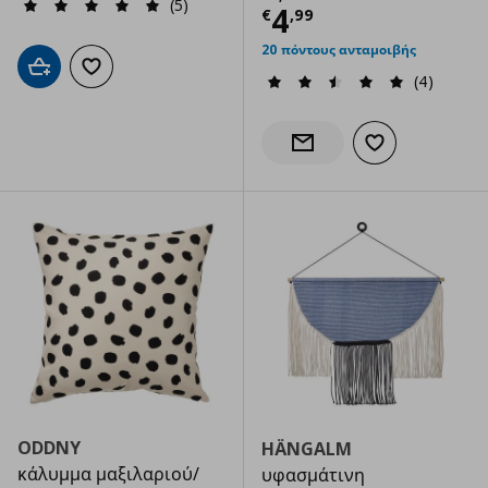
(5)
Τρέχουσα τιμ
4
€
,
99
20 πόντους ανταμοιβής
Προσθήκη στο καλάθι
Προσθήκη στα αγαπημένα
(4)
Προσθήκη στα α
Ενημέρωση διαθεσιμότητας
ODDNY
HÄNGALM
κάλυμμα μαξιλαριού/
υφασμάτινη