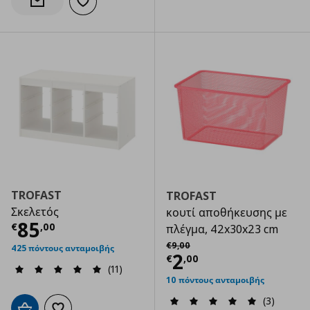
Προσθήκη στα αγαπημένα
Ενημέρωση διαθεσιμότητας
TROFAST
TROFAST
Σκελετός
κουτί αποθήκευσης με
Τρέχουσα τιμή
€ 85,00
85
€
,
00
πλέγμα, 42x30x23 cm
Αρχική τιμή
€ 9,00
€
9
,
00
425 πόντους ανταμοιβής
Τρέχουσα τιμ
2
€
,
00
(11)
10 πόντους ανταμοιβής
(3)