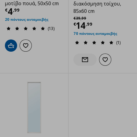
μοτίβο πουά, 50x50 cm
διακόσμηση τοίχου,
Τρέχουσα τιμή
€ 4,99
4
€
,
99
85x60 cm
Αρχική τιμή
€ 39,99
€
39
,
99
20 πόντους ανταμοιβής
Τρέχουσα τιμ
14
€
,
99
(13)
70 πόντους ανταμοιβής
(1)
Προσθήκη στο καλάθι
Προσθήκη στα αγαπημένα
Προσθήκη στα α
Ενημέρωση διαθεσιμότητας