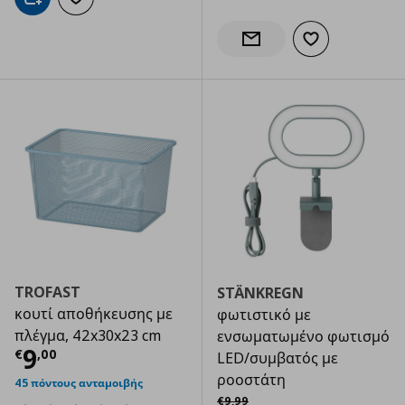
Προσθήκη στο καλάθι
Προσθήκη στα αγαπημένα
Προσθήκη στα α
Ενημέρωση διαθεσιμότητας
TROFAST
STÄNKREGN
κουτί αποθήκευσης με
φωτιστικό με
πλέγμα, 42x30x23 cm
ενσωματωμένο φωτισμό
Τρέχουσα τιμή
€ 9,00
9
€
,
00
LED/συμβατός με
ροοστάτη
45 πόντους ανταμοιβής
Αρχική τιμή
€ 9,99
€
9
,
99