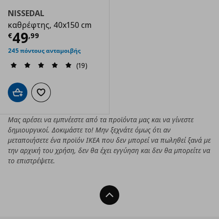
NISSEDAL
καθρέφτης, 40x150 cm
Τρέχουσα τιμή
€ 49,99
49
€
,
99
245 πόντους ανταμοιβής
(19)
Προσθήκη στο καλάθι
Προσθήκη στα αγαπημένα
Μας αρέσει να εμπνέεστε από τα προϊόντα μας και να γίνεστε
δημιουργικοί. Δοκιμάστε το! Μην ξεχνάτε όμως ότι αν
μεταποιήσετε ένα προϊόν ΙΚΕΑ που δεν μπορεί να πωληθεί ξανά με
την αρχική του χρήση, δεν θα έχει εγγύηση και δεν θα μπορείτε να
το επιστρέψετε.
Back To Top