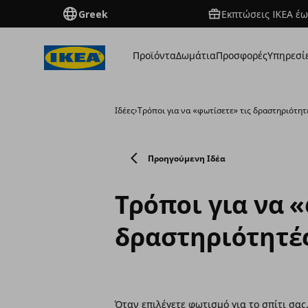
Greek
Εκπτώσεις IKEA έω
Προϊόντα
Δωμάτια
Προσφορές
Υπηρεσί
Ιδέες
›
Τρόποι για να «φωτίσετε» τις δραστηριότητ
Προηγούμενη Ιδέα
Τρόποι για να 
δραστηριότητέ
Όταν επιλέγετε φωτισμό για το σπίτι σας