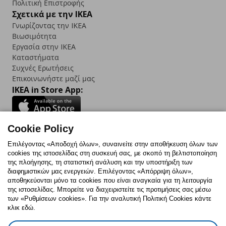
Πολιτική Επιστροφής
Σχετικά με την IKEA
Γνωρίζοντας την IKEA
Βιωσιμότητα
Εργασία στην IKEA
Καταστήματα
Συχνές Ερωτήσεις
Επικοινωνήστε μαζί μας
IKEA in Store App:
Cookie Policy
Follow us:
Επιλέγοντας «Αποδοχή όλων», συναινείτε στην αποθήκευση όλων των
cookies της ιστοσελίδας στη συσκευή σας, με σκοπό τη βελτιστοποίηση
Facebook
Instagram
TikTok
Youtube
Pinterest
Twitter
της πλοήγησης, τη στατιστική ανάλυση και την υποστήριξη των
διαφημιστικών μας ενεργειών. Επιλέγοντας «Απόρριψη όλων»,
αποθηκεύονται μόνο τα cookies που είναι αναγκαία για τη λειτουργία
της ιστοσελίδας. Μπορείτε να διαχειριστείτε τις προτιμήσεις σας μέσω
των «Ρυθμίσεων cookies». Για την αναλυτική Πολιτική Cookies κάντε
κλικ εδώ.
Πολιτική Cookies
Δήλωση ψηφιακής προσβασιμότητας