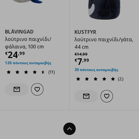
BLÅVINGAD
KUSTFYR
λούτρινο παιχνίδι/
λούτρινο παιχνίδι/γάτα,
φάλαινα, 100 cm
44 cm
Τρέχουσα τιμή
€ 24,99
24
Αρχική τιμή
€ 14,99
€
,
99
€
14
,
99
Τρέχουσα τιμ
7
€
,
99
120 πόντους ανταμοιβής
35 πόντους ανταμοιβής
(11)
(2)
Προσθήκη στα αγαπημένα
Ενημέρωση διαθεσιμότητας
Προσθήκη στα α
Ενημέρωση διαθεσιμότητας
Back To Top