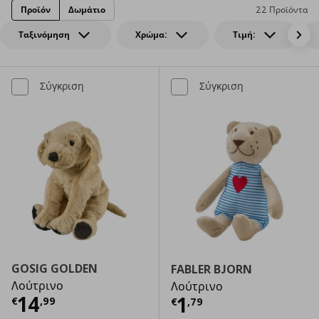
Προϊόν
Δωμάτιο
22 Προϊόντα
Ταξινόμηση
Χρώμα:
Τιμή:
Σύγκριση
Σύγκριση
GOSIG GOLDEN
FABLER BJORN
Λούτρινο
Λούτρινο
Τρέχουσα τιμή
€ 14,99
14
Τρέχουσα τιμ
1
€
,
99
€
,
79