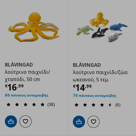
BLÅVINGAD
BLÅVINGAD
λούτρινο παιχνίδι/
λούτρινο παιχνίδι/ζώα
χταπόδι, 50 cm
ωκεανού, 5 τεμ.
Τρέχουσα τιμή
€ 16,99
16
Τρέχουσα τιμ
14
€
,
99
€
,
99
80 πόντους ανταμοιβής
70 πόντους ανταμοιβής
(38)
(6)
Προσθήκη στο καλάθι
Προσθήκη στα αγαπημένα
Προσθήκη στο καλάθι
Προσθήκη στα αγαπημ