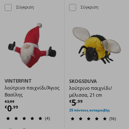
Σύγκριση
Σύγκριση
VINTERFINT
SKOGSDUVA
λούτρινο παιχνίδι/Άγιος
λούτρινο παιχνίδι/
Βασίλης
μέλισσα, 21 cm
Τρέχουσα τιμ
Αρχική τιμή
€ 3,99
5
€
,
99
€
3
,
99
Τρέχουσα τιμή
€ 0,99
0
€
,
99
25 πόντους ανταμοιβής
(4)
(16)