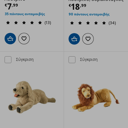
Τρέχουσα τιμή
€ 7,99
7
Τρέχουσα τιμ
18
€
,
99
€
,
99
35 πόντους ανταμοιβής
90 πόντους ανταμοιβής
(13)
(34)
Προσθήκη στο καλάθι
Προσθήκη στα αγαπημένα
Προσθήκη στο καλάθι
Προσθήκη στα αγαπημ
Σύγκριση
Σύγκριση