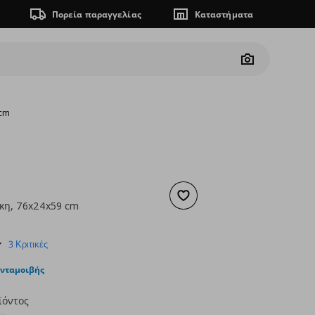
Πορεία παραγγελίας
Καταστήματα
Camera
 cm
Προσθήκη στα αγαπημένα
κη, 76x24x59 cm
ουσα τιμή
€ 24,99
4.7
3 Κριτικές
star
rating
ανταμοιβής
ϊόντος