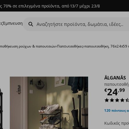
ς 70% σε επιλεγμένα προϊόντα, από 13/7 μέχρι 23/8
ες
Έμπνευση
ποθήκευση ρούχων & παπουτσιών
›
Παπoυτσοθήκες
›
παπουτσοθήκη, 76x24x59
ÄLGANÄS
παπουτσοθή
Τρέχ
24
€
,
99
120 πόντους 
Κωδικός προ