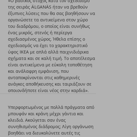
«Ο βασικός στόχος κατά τον σχεδιασμό
της σειράς ÄLGANÄS ήταν να βρεθούν
έξυπνες λύσεις που θα σας βοηθήσουν να
οργανώσετε τα αντικείμενα στον χώρο
του διαδρόμου, ο οποίος είναι συνήθως
ένας μικρός, στενός ή περίεργα
σχεδιασμένος χώρος. Ήθελα επίσης ο
σχεδιασμός να έχει το χαρακτηριστικό
ύφος IKEA με απλά αλλά παιχνιδιάρικα
σχήματα και σε καλή τιμή. Το αποτέλεσμα
είναι αντικείμενα με εύκολη τοποθέτηση
και ανάλαφρη εμφάνιση, που
ανταποκρίνονται στις καθημερινές
ανάγκες αποθήκευσης και ταιριάζουν σε
οποιονδήποτε είναι νέος στην καρδιά».
Υπερφορτωμένος με πολλά πράγματα από
μπουφάν και κράνη μέχρι γάντια και
κλειδιά. Ακούγεται σαν ένας
συνηθισμένος διάδρομος; Λίγη οργάνωση
βοηθάει να διευκολύνετε αυτές τις