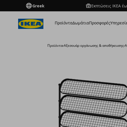
Greek
Εκπτώσεις IKEA έω
Προϊόντα
Δωμάτια
Προσφορές
Υπηρεσί
Προϊόντα
›
Aξεσουάρ οργάνωσης & αποθήκευσης
›
Α