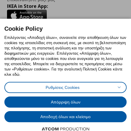
IKEA in Store App:
Cookie Policy
Follow us:
Επιλέγοντας «Αποδοχή όλων», συναινείτε στην αποθήκευση όλων των
cookies της ιστοσελίδας στη συσκευή σας, με σκοπό τη βελτιστοποίηση
Facebook
Instagram
TikTok
Youtube
Pinterest
Twitter
της πλοήγησης, τη στατιστική ανάλυση και την υποστήριξη των
διαφημιστικών μας ενεργειών. Επιλέγοντας «Απόρριψη όλων»,
αποθηκεύονται μόνο τα cookies που είναι αναγκαία για τη λειτουργία
της ιστοσελίδας. Μπορείτε να διαχειριστείτε τις προτιμήσεις σας μέσω
των «Ρυθμίσεων cookies». Για την αναλυτική Πολιτική Cookies κάντε
κλικ εδώ.
Πολιτική Cookies
Δήλωση ψηφιακής προσβασιμότητας
Ρυθμίσεις Cookies
Ρυθμίσεις cookies
Όροι Χρήσης
Γενική Πολιτική Προσωπικών Δεδομένων
Πολιτική Προσωπικών Δεδομένων για ΙΚΕΑ.gr
Απόρριψη όλων
Κώδικας Καταναλωτικής Δεοντολογίας
Αποδοχή όλων και κλείσιμο
© Inter-IKEA Systems B.V. 1999 - 2025