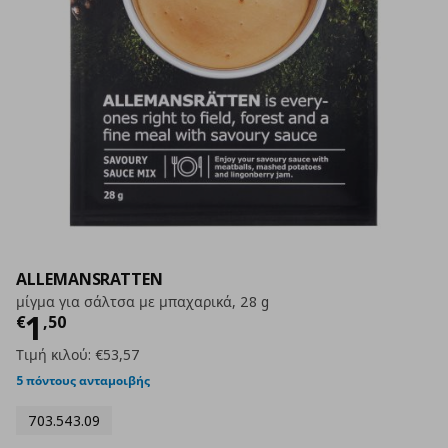
ALLEMANSRATTEN
μίγμα για σάλτσα με μπαχαρικά, 28 g
Τρέχουσα τιμή
€ 1,50
1
€
,
50
Τιμή κιλού:
€53,57
5 πόντους ανταμοιβής
703.543.09