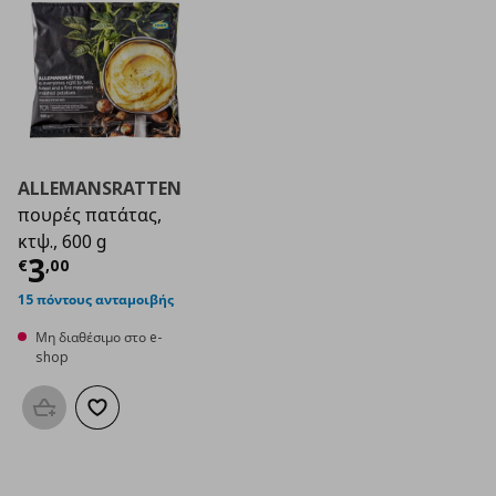
ALLEMANSRATTEN
πουρές πατάτας,
κτψ., 600 g
Τρέχουσα τιμή
€ 3,00
3
€
,
00
15 πόντους ανταμοιβής
Μη διαθέσιμο στο e-
shop
Προσθήκη στο καλάθι
Προσθήκη στα αγαπημένα