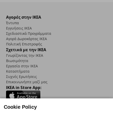
Αγορές στην IKEA
Έντυπα
Εγγυήσεις IKEA
Σχεδιαστικά Προγράμματα
Αγορά Δωρoκάρτας IKEA
Πολιτική Επιστροφής
Σχετικά με την IKEA
Γνωρίζοντας την IKEA
Βιωσιμότητα
Εργασία στην IKEA
Καταστήματα
Συχνές Ερωτήσεις
Επικοινωνήστε μαζί μας
IKEA in Store App:
Cookie Policy