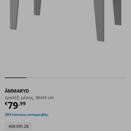
ÄMMARYD
τραπέζι μέσης, 98x59 cm
Τρέχουσα τιμή
€ 79,99
79
€
,
99
395 πόντους ανταμοιβής
406.091.28