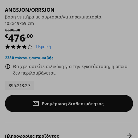
ANGSJON/ORRSJON
βάση νιπτήρα με συρτάρια/νιπτήρα/μπαταρία,
102x49x69 cm
Αρχική τιμή
€ 500,00
€
500
,
00
Τρέχουσα τιμή
€ 476,00
476
€
,
00
4.0
1 Κριτική
star
rating
2380 πόντους ανταμοιβής
Θα χρειαστείτε σιλικόνη για την εγκατάσταση, η οποία
δεν περιλαμβάνεται.
895.213.27
Ενημέρωση διαθεσιμότητας
Πληροφορίες προϊόντος