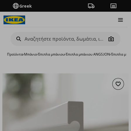
Greek
Πορεία παραγγελίας
Καταστή
Burge
Camera
Προϊόντα
›
Μπάνιο
›
Έπιπλα μπάνιου
›
Έπιπλα μπάνιου ANGSJON
›
Έπιπλα μπά
Προσθή