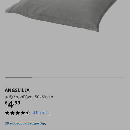
ÄNGSLILJA
μαξιλαροθήκη, 50x60 cm
Τρέχουσα τιμή
€ 4,99
4
€
,
99
4.3
4 Κριτικές
star
rating
20 πόντους ανταμοιβής