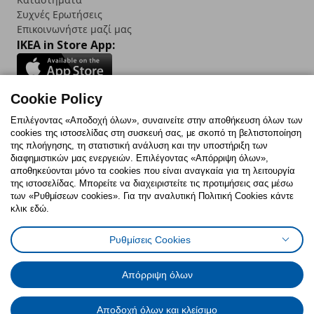
Συχνές Ερωτήσεις
Επικοινωνήστε μαζί μας
IKEA in Store App:
Cookie Policy
Follow us:
Επιλέγοντας «Αποδοχή όλων», συναινείτε στην αποθήκευση όλων των
cookies της ιστοσελίδας στη συσκευή σας, με σκοπό τη βελτιστοποίηση
Facebook
Instagram
TikTok
Youtube
Pinterest
Twitter
της πλοήγησης, τη στατιστική ανάλυση και την υποστήριξη των
διαφημιστικών μας ενεργειών. Επιλέγοντας «Απόρριψη όλων»,
αποθηκεύονται μόνο τα cookies που είναι αναγκαία για τη λειτουργία
της ιστοσελίδας. Μπορείτε να διαχειριστείτε τις προτιμήσεις σας μέσω
των «Ρυθμίσεων cookies». Για την αναλυτική Πολιτική Cookies κάντε
κλικ εδώ.
Πολιτική Cookies
Δήλωση ψηφιακής προσβασιμότητας
Ρυθμίσεις Cookies
Ρυθμίσεις cookies
Όροι Χρήσης
Γενική Πολιτική Προσωπικών Δεδομένων
Πολιτική Προσωπικών Δεδομένων για ΙΚΕΑ.gr
Απόρριψη όλων
Κώδικας Καταναλωτικής Δεοντολογίας
Αποδοχή όλων και κλείσιμο