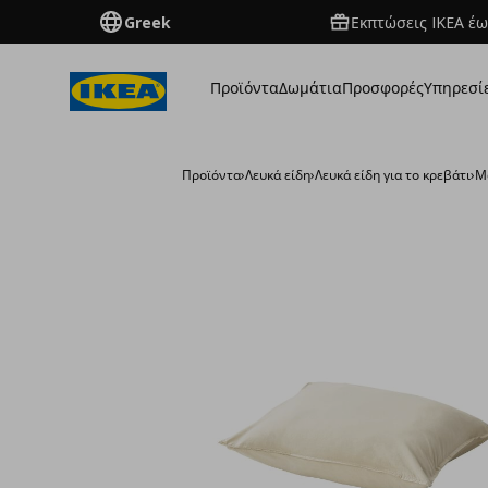
Greek
Εκπτώσεις IKEA έω
Προϊόντα
Δωμάτια
Προσφορές
Υπηρεσί
Προϊόντα
›
Λευκά είδη
›
Λευκά είδη για το κρεβάτι
›
Μ