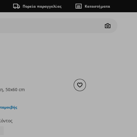
Πορεία παραγγελίας
Καταστήματα
Camera
Προσθήκη στα αγαπημένα
η, 50x60 cm
ουσα τιμή
€ 4,99
νταμοιβής
ϊόντος