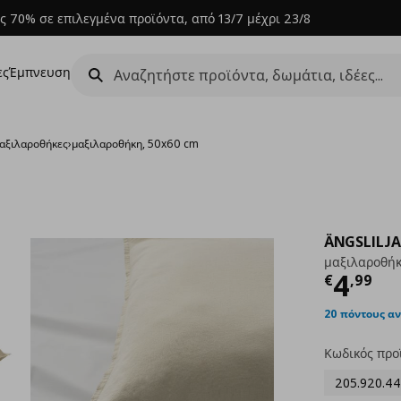
ς 70% σε επιλεγμένα προϊόντα, από 13/7 μέχρι 23/8
ες
Έμπνευση
αξιλαροθήκες
›
μαξιλαροθήκη, 50x60 cm
ÄNGSLILJA
μαξιλαροθήκ
Τρέχ
4
€
,
99
20 πόντους α
Κωδικός προ
205.920.44