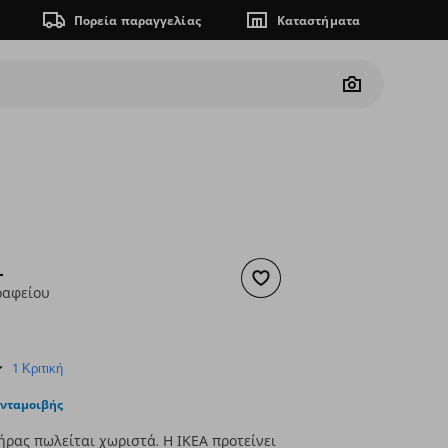
Πορεία παραγγελίας
Καταστήματα
Camera
L
Προσθήκη στα αγαπημένα
ραφείου
 49,99
ουσα τιμή
€ 24,99
5.0
1 Κριτική
star
rating
ανταμοιβής
ρας πωλείται χωριστά. Η ΙΚΕΑ προτείνει