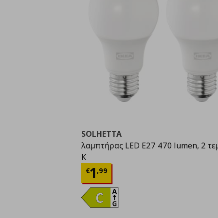
SOLHETTA
λαμπτήρας LED E27 470 lumen, 2 τε
K
Τρέχουσα τιμή
€ 1,9
1
€
,
99