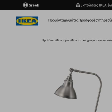
Greek
Εκπτώσεις IKEA έω
Προϊόντα
Δωμάτια
Προσφορές
Υπηρεσί
Προϊόντα
›
Φωτισμός
›
Φωτιστικά γραφείου
›
φωτιστ