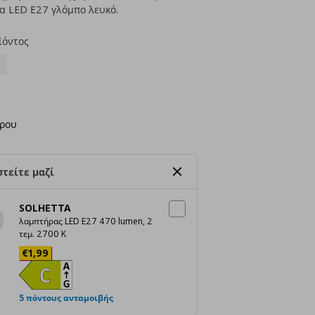
α LED Ε27 γλόμπο λευκό.
ϊόντος
ερου
τείτε μαζί
SOLHETTA
λαμπτήρας LED E27 470 lumen, 2
τεμ. 2700 K
Τρέχουσα τιμή
€ 1,99
€
1
,
99
5 πόντους ανταμοιβής