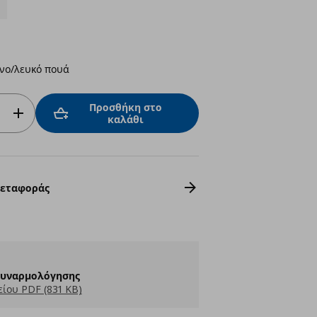
ινο/λευκό πουά
Προσθήκη στο
καλάθι
Μεταφοράς
Συναρμολόγησης
ίου PDF (831 KB)