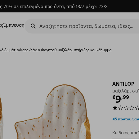
ς 70% σε επιλεγμένα προϊόντα, από 13/7 μέχρι 23/8
ες
Έμπνευση
κό Δωμάτιο
›
Καρεκλάκια Φαγητού
›
μαξιλάρι στήριξης και κάλυμμα
ANTILOP
μαξιλάρι στ
Τρέχ
9
€
,
99
45 πόντους α
Κωδικός προ