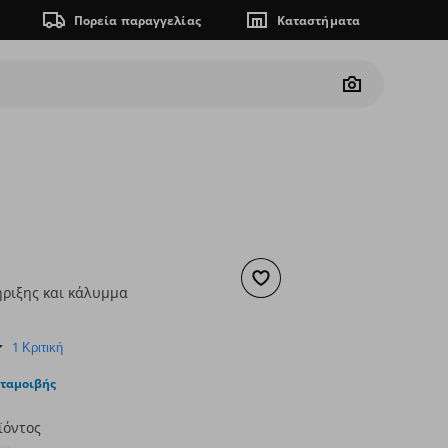
Πορεία παραγγελίας
Καταστήματα
Camera
Προσθήκη στα αγαπημένα
ήριξης και κάλυμμα
ουσα τιμή
€ 9,99
1.0
1 Κριτική
star
rating
νταμοιβής
ϊόντος