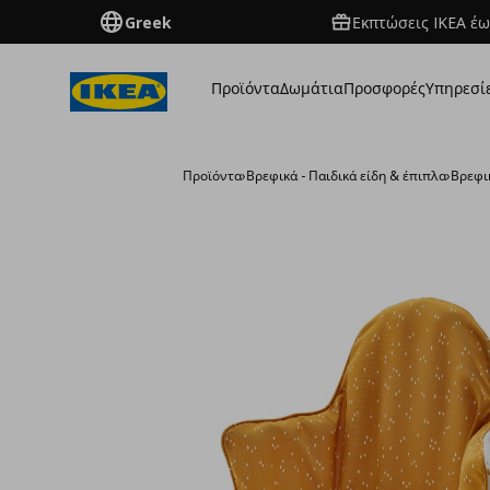
Greek
Εκπτώσεις IKEA έω
Προϊόντα
Δωμάτια
Προσφορές
Υπηρεσί
Προϊόντα
›
Βρεφικά - Παιδικά είδη & έπιπλα
›
Βρεφι