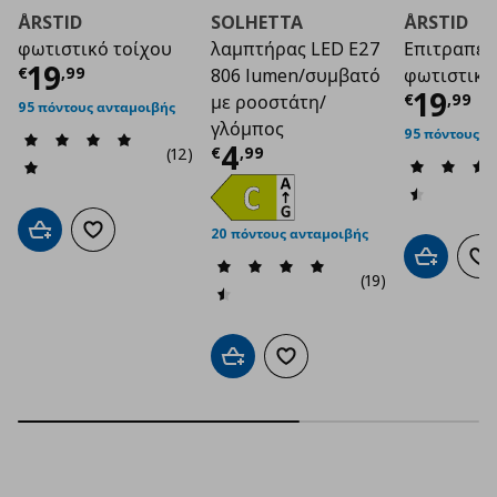
ÅRSTID
SOLHETTA
ÅRSTID
φωτιστικό τοίχου
λαμπτήρας LED E27
Επιτραπέζ
Τρέχουσα τιμή
€ 19,99
19
€
,
99
806 lumen/συμβατό
φωτιστικό
Τρέχο
19
€
,
99
με ροοστάτη/
95 πόντους ανταμοιβής
γλόμπος
95 πόντους α
Τρέχουσα τιμή
€ 4
4
€
,
99
(12)
20 πόντους ανταμοιβής
Προσθήκη στο καλάθι
Προσθήκη στα αγαπημένα
Προσθήκη 
Πρ
(19)
Προσθήκη στο καλάθι
Προσθήκη στα αγαπημένα