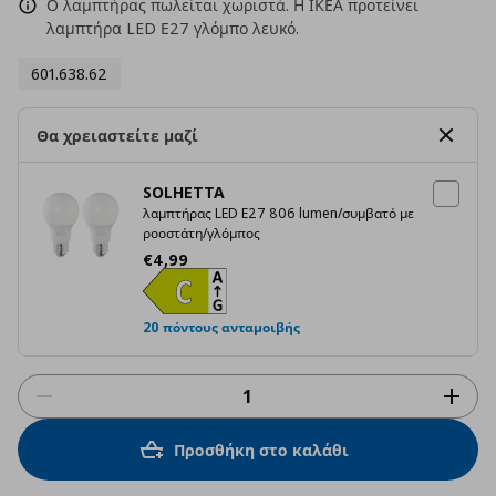
Ο λαμπτήρας πωλείται χωριστά. Η ΙΚΕΑ προτείνει
λαμπτήρα LED Ε27 γλόμπο λευκό.
601.638.62
Θα χρειαστείτε μαζί
SOLHETTA
λαμπτήρας LED E27 806 lumen/συμβατό με
ροοστάτη/γλόμπος
Τρέχουσα τιμή
€ 4,99
€
4
,
99
20 πόντους ανταμοιβής
Προσθήκη στο καλάθι