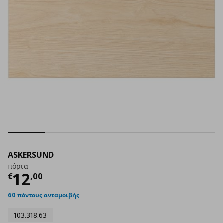
ASKERSUND
πόρτα
Τρέχουσα τιμή
€ 12,00
12
€
,
00
60 πόντους ανταμοιβής
103.318.63