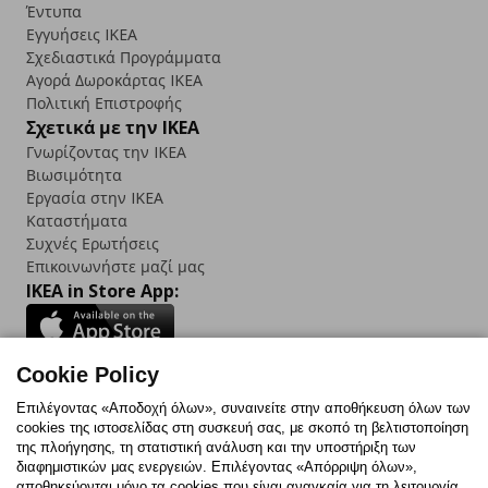
Έντυπα
Εγγυήσεις IKEA
Σχεδιαστικά Προγράμματα
Αγορά Δωρoκάρτας IKEA
Πολιτική Επιστροφής
Σχετικά με την IKEA
Γνωρίζοντας την IKEA
Βιωσιμότητα
Εργασία στην IKEA
Καταστήματα
Συχνές Ερωτήσεις
Επικοινωνήστε μαζί μας
IKEA in Store App:
Cookie Policy
Follow us:
Επιλέγοντας «Αποδοχή όλων», συναινείτε στην αποθήκευση όλων των
cookies της ιστοσελίδας στη συσκευή σας, με σκοπό τη βελτιστοποίηση
Facebook
Instagram
TikTok
Youtube
Pinterest
Twitter
της πλοήγησης, τη στατιστική ανάλυση και την υποστήριξη των
διαφημιστικών μας ενεργειών. Επιλέγοντας «Απόρριψη όλων»,
αποθηκεύονται μόνο τα cookies που είναι αναγκαία για τη λειτουργία