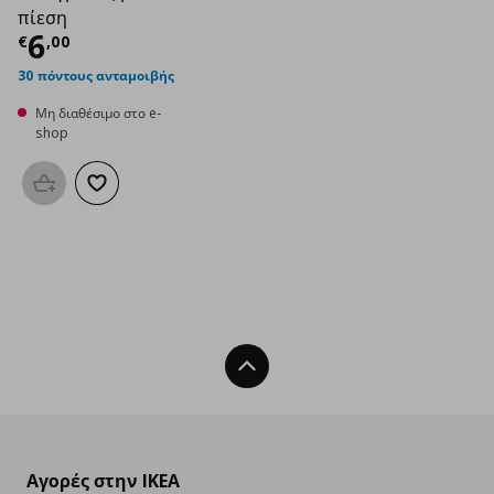
πίεση
Τρέχουσα τιμή
€ 6,00
6
€
,
00
30 πόντους ανταμοιβής
Μη διαθέσιμο στο e-
shop
Προσθήκη στο καλάθι
Προσθήκη στα αγαπημένα
Back To Top
Αγορές στην IKEA