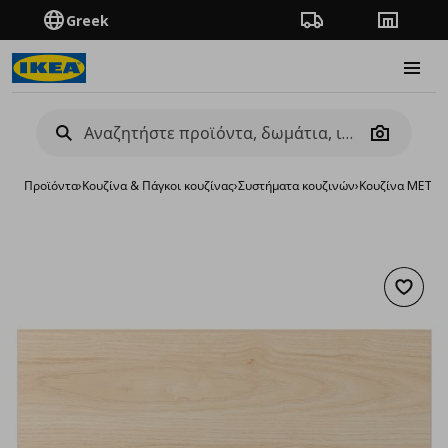
Greek
Πορεία παραγγελίας
Καταστή
Burge
Camera
Προϊόντα
›
Κουζίνα & Πάγκοι κουζίνας
›
Συστήματα κουζινών
›
Κουζίνα METO
Προσθή