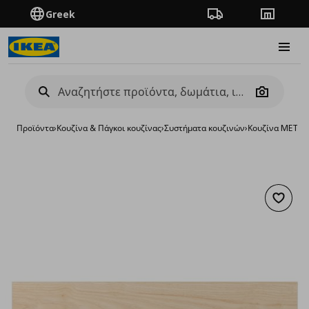
Greek
Πορεία παραγγελίας
Καταστή
Burge
Camera
Προϊόντα
›
Κουζίνα & Πάγκοι κουζίνας
›
Συστήματα κουζινών
›
Κουζίνα METO
Προσθή