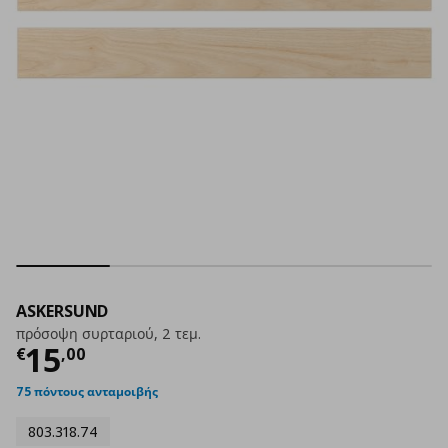
ASKERSUND
πρόσοψη συρταριού, 2 τεμ.
Τρέχουσα τιμή
€ 15,00
15
€
,
00
75 πόντους ανταμοιβής
803.318.74