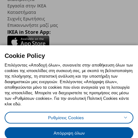
Εργασία στην IKEA
Καταστήματα
Συχνές Ερωτήσεις
Επικοινωνήστε μαζί μας
IKEA in Store App:
Cookie Policy
Follow us:
Επιλέγοντας «Αποδοχή όλων», συναινείτε στην αποθήκευση όλων των
cookies της ιστοσελίδας στη συσκευή σας, με σκοπό τη βελτιστοποίηση
Facebook
Instagram
TikTok
Youtube
Pinterest
Twitter
της πλοήγησης, τη στατιστική ανάλυση και την υποστήριξη των
διαφημιστικών μας ενεργειών. Επιλέγοντας «Απόρριψη όλων»,
αποθηκεύονται μόνο τα cookies που είναι αναγκαία για τη λειτουργία
της ιστοσελίδας. Μπορείτε να διαχειριστείτε τις προτιμήσεις σας μέσω
των «Ρυθμίσεων cookies». Για την αναλυτική Πολιτική Cookies κάντε
κλικ εδώ.
Πολιτική Cookies
Δήλωση ψηφιακής προσβασιμότητας
Ρυθμίσεις Cookies
Ρυθμίσεις cookies
Όροι Χρήσης
Γενική Πολιτική Προσωπικών Δεδομένων
Πολιτική Προσωπικών Δεδομένων για ΙΚΕΑ.gr
Απόρριψη όλων
Κώδικας Καταναλωτικής Δεοντολογίας