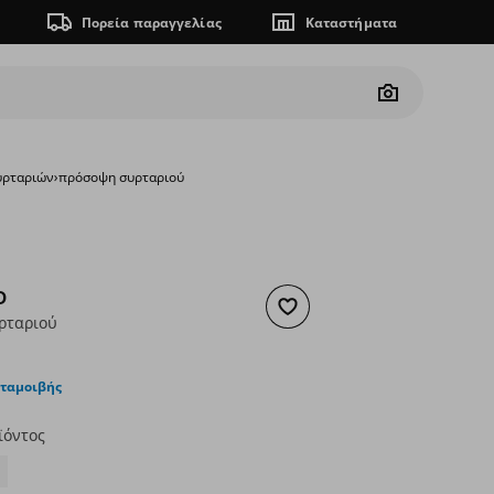
Πορεία παραγγελίας
Καταστήματα
Camera
υρταριών
›
πρόσοψη συρταριού
D
Προσθήκη στα αγαπημένα
ρταριού
ουσα τιμή
€ 13,00
νταμοιβής
ϊόντος