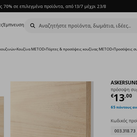
ς 70% σε επιλεγμένα προϊόντα, από 13/7 μέχρι 23/8
ες
Έμπνευση
κουζινών
›
Κουζίνα METOD
›
Πόρτες & προσόψεις κουζίνας METOD
›
Προσόψεις σ
ASKERSUN
πρόσοψη συ
Τρέχ
13
€
,
00
65 πόντους α
Κωδικός προ
003.318.73