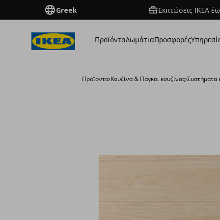
Greek
Εκπτώσεις IKEA έω
Προϊόντα
Δωμάτια
Προσφορές
Υπηρεσί
Προϊόντα
›
Κουζίνα & Πάγκοι κουζίνας
›
Συστήματα 