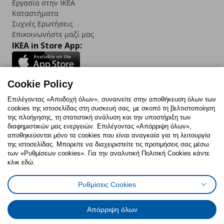
Εργασία στην IKEA
Καταστήματα
Συχνές Ερωτήσεις
Επικοινωνήστε μαζί μας
IKEA in Store App:
Cookie Policy
Follow us:
Επιλέγοντας «Αποδοχή όλων», συναινείτε στην αποθήκευση όλων των
cookies της ιστοσελίδας στη συσκευή σας, με σκοπό τη βελτιστοποίηση
Facebook
Instagram
TikTok
Youtube
Pinterest
Twitter
της πλοήγησης, τη στατιστική ανάλυση και την υποστήριξη των
διαφημιστικών μας ενεργειών. Επιλέγοντας «Απόρριψη όλων»,
αποθηκεύονται μόνο τα cookies που είναι αναγκαία για τη λειτουργία
της ιστοσελίδας. Μπορείτε να διαχειριστείτε τις προτιμήσεις σας μέσω
των «Ρυθμίσεων cookies». Για την αναλυτική Πολιτική Cookies κάντε
κλικ εδώ.
Πολιτική Cookies
Δήλωση ψηφιακής προσβασιμότητας
Ρυθμίσεις Cookies
Ρυθμίσεις cookies
Όροι Χρήσης
Γενική Πολιτική Προσωπικών Δεδομένων
Πολιτική Προσωπικών Δεδομένων για ΙΚΕΑ.gr
Απόρριψη όλων
Κώδικας Καταναλωτικής Δεοντολογίας