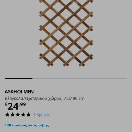
ASKHOLMEN
πέργκολα/εξωτερικού χώρου, 72x190 cm
Τρέχουσα τιμή
€ 24,99
24
€
,
99
5.0
7 Κριτικές
star
rating
120 πόντους ανταμοιβής