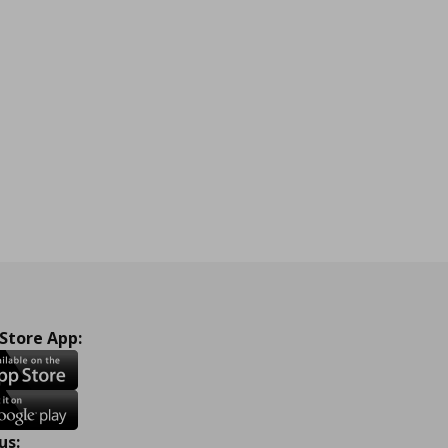
 Store App:
us: