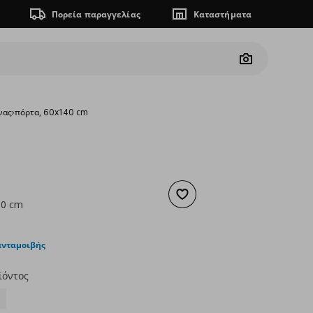
Πορεία παραγγελίας
Καταστήματα
Camera
νας
›
πόρτα, 60x140 cm
Προσθήκη στα αγαπημένα
40 cm
ουσα τιμή
€ 94,00
ανταμοιβής
ϊόντος