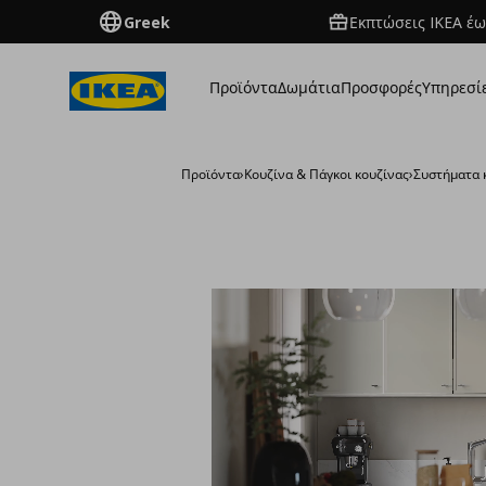
Greek
Εκπτώσεις IKEA έω
Προϊόντα
Δωμάτια
Προσφορές
Υπηρεσί
Προϊόντα
›
Κουζίνα & Πάγκοι κουζίνας
›
Συστήματα 