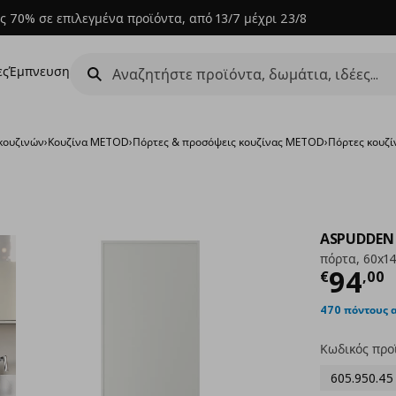
ς 70% σε επιλεγμένα προϊόντα, από 13/7 μέχρι 23/8
ες
Έμπνευση
κουζινών
›
Κουζίνα METOD
›
Πόρτες & προσόψεις κουζίνας METOD
›
Πόρτες κουζί
ASPUDDEN
πόρτα, 60x1
Τρέχ
94
€
,
00
470 πόντους 
Κωδικός προ
605.950.45