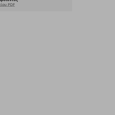
είου PDF