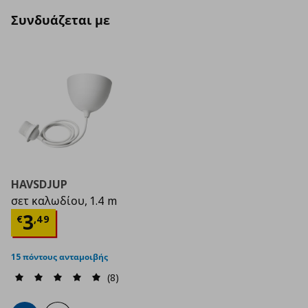
Συνδυάζεται με
HAVSDJUP
σετ καλωδίου, 1.4 m
Τρέχουσα τιμή
€ 3,49
3
€
,
49
15 πόντους ανταμοιβής
(8)