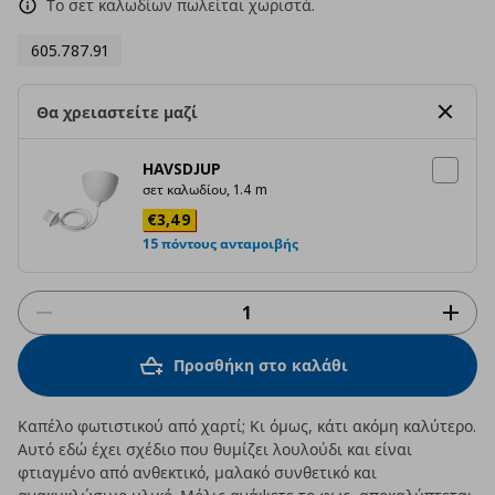
Το σετ καλωδίων πωλείται χωριστά.
605.787.91
Θα χρειαστείτε μαζί
HAVSDJUP
σετ καλωδίου, 1.4 m
Τρέχουσα τιμή
€ 3,49
€
3
,
49
15 πόντους ανταμοιβής
Προσθήκη στο καλάθι
Καπέλο φωτιστικού από χαρτί; Κι όμως, κάτι ακόμη καλύτερο.
Αυτό εδώ έχει σχέδιο που θυμίζει λουλούδι και είναι
φτιαγμένο από ανθεκτικό, μαλακό συνθετικό και