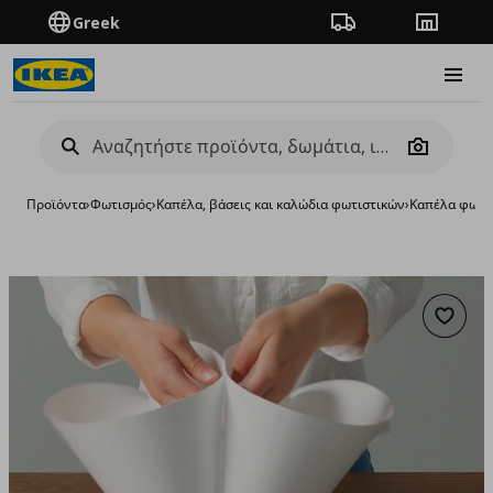
Greek
Πορεία παραγγελίας
Καταστή
Burge
Camera
Προϊόντα
›
Φωτισμός
›
Καπέλα, βάσεις και καλώδια φωτιστικών
›
Καπέλα φωτι
Προσθή