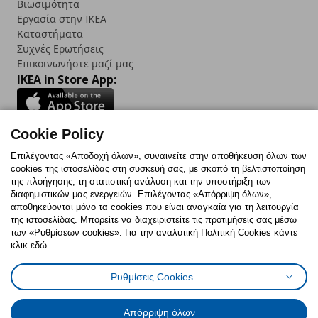
Βιωσιμότητα
Εργασία στην IKEA
Καταστήματα
Συχνές Ερωτήσεις
Επικοινωνήστε μαζί μας
IKEA in Store App:
Cookie Policy
Follow us:
Επιλέγοντας «Αποδοχή όλων», συναινείτε στην αποθήκευση όλων των
cookies της ιστοσελίδας στη συσκευή σας, με σκοπό τη βελτιστοποίηση
Facebook
Instagram
TikTok
Youtube
Pinterest
Twitter
της πλοήγησης, τη στατιστική ανάλυση και την υποστήριξη των
διαφημιστικών μας ενεργειών. Επιλέγοντας «Απόρριψη όλων»,
αποθηκεύονται μόνο τα cookies που είναι αναγκαία για τη λειτουργία
της ιστοσελίδας. Μπορείτε να διαχειριστείτε τις προτιμήσεις σας μέσω
των «Ρυθμίσεων cookies». Για την αναλυτική Πολιτική Cookies κάντε
κλικ εδώ.
Πολιτική Cookies
Δήλωση ψηφιακής προσβασιμότητας
Ρυθμίσεις Cookies
Ρυθμίσεις cookies
Όροι Χρήσης
Γενική Πολιτική Προσωπικών Δεδομένων
Πολιτική Προσωπικών Δεδομένων για ΙΚΕΑ.gr
Απόρριψη όλων